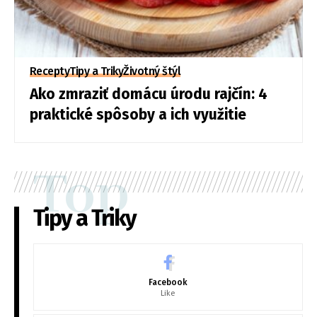
Recepty
Tipy a Triky
Životný štýl
Ako zmraziť domácu úrodu rajčín: 4
praktické spôsoby a ich využitie
Top
Tipy a Triky
Facebook
Like