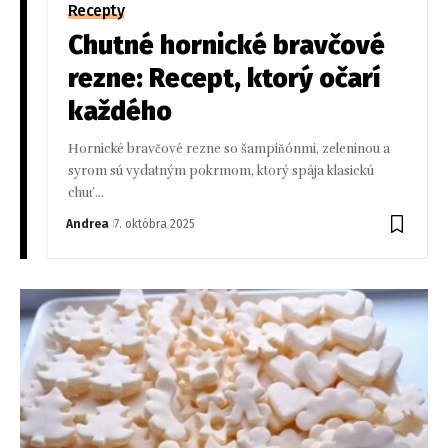
Recepty
Chutné hornické bravčové
rezne: Recept, ktorý očarí
každého
Hornické bravčové rezne so šampiňónmi, zeleninou a
syrom sú vydatným pokrmom, ktorý spája klasickú
chuť…
Andrea
7. októbra 2025