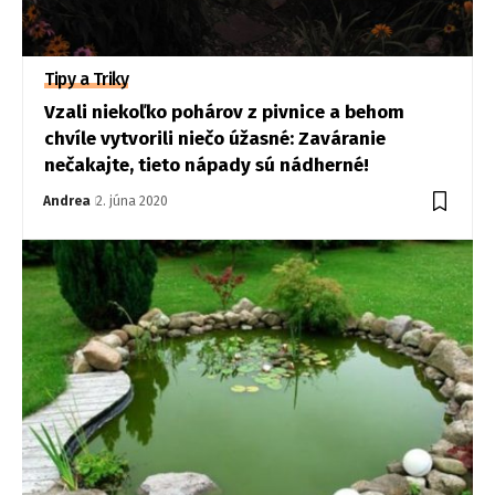
Tipy a Triky
Vzali niekoľko pohárov z pivnice a behom
chvíle vytvorili niečo úžasné: Zaváranie
nečakajte, tieto nápady sú nádherné!
Andrea
2. júna 2020