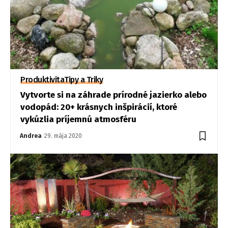
Produktivita
Tipy a Triky
Vytvorte si na záhrade prírodné jazierko alebo
vodopád: 20+ krásnych inšpirácií, ktoré
vykúzlia príjemnú atmosféru
Andrea
29. mája 2020