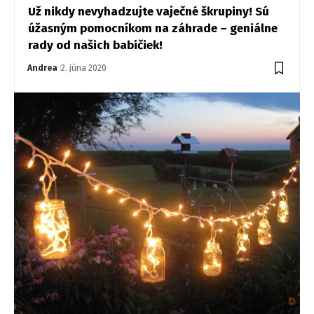
Už nikdy nevyhadzujte vaječné škrupiny! Sú
úžasným pomocníkom na záhrade – geniálne
rady od našich babičiek!
Andrea
2. júna 2020