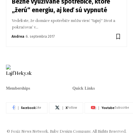
Bežne využívané spotrebiče, ktoré
„žerú“ energiu, aj keď sú vypnuté
Vedeli ste, že domáce spotrebiče môžu viesť "tajný" život a
pokračovať v…
Andrea
6. septembra 2017
Memberships
Quick Links
Facebook
X
Youtube
Like
Follow
Subscribe
© Foxiz News Network. Ruby Design Company. All Rights Reserved.