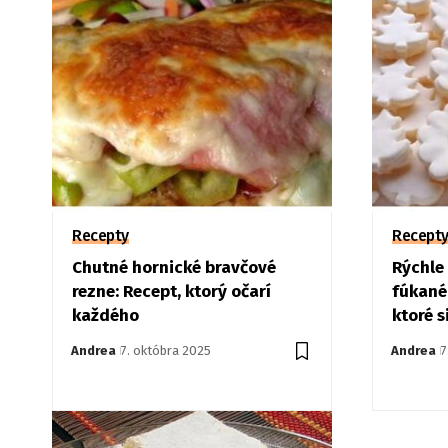
Recepty
Recept
Chutné hornické bravčové
Rýchle
rezne: Recept, ktorý očarí
fúkané
každého
ktoré s
Andrea
7. októbra 2025
Andrea
7