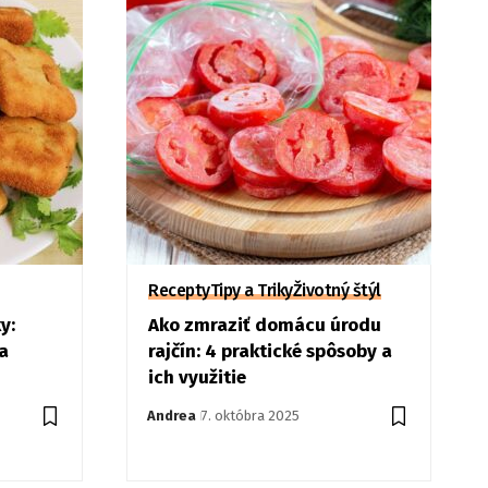
Recepty
Tipy a Triky
Životný štýl
y:
Ako zmraziť domácu úrodu
a
rajčín: 4 praktické spôsoby a
ich využitie
Andrea
7. októbra 2025