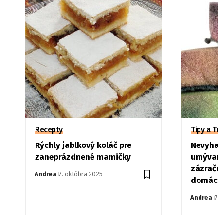
Recepty
Tipy a T
Rýchly jablkový koláč pre
Nevyha
zaneprázdnené mamičky
umývan
zázračn
Andrea
7. októbra 2025
domác
Andrea
7