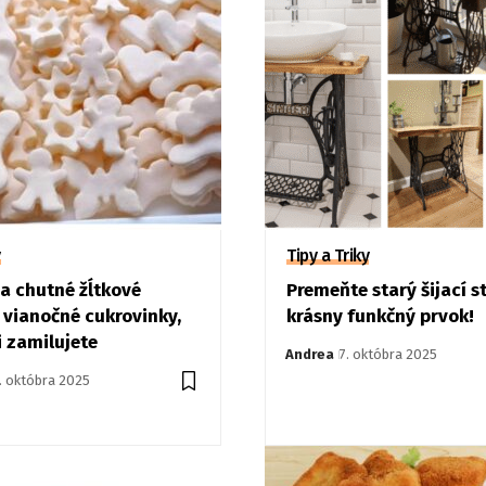
y
Tipy a Triky
 a chutné žĺtkové
Premeňte starý šijací st
 vianočné cukrovinky,
krásny funkčný prvok!
i zamilujete
Andrea
7. októbra 2025
. októbra 2025