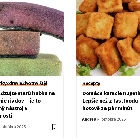
riky
Zdravie
Životný štýl
Recepty
dzujte starú hubku na
Domáce kuracie nugetk
ie riadov – je to
Lepšie než z fastfoodu 
ý nástroj v
hotové za pár minút
nosti
Andrea
7. októbra 2025
. októbra 2025