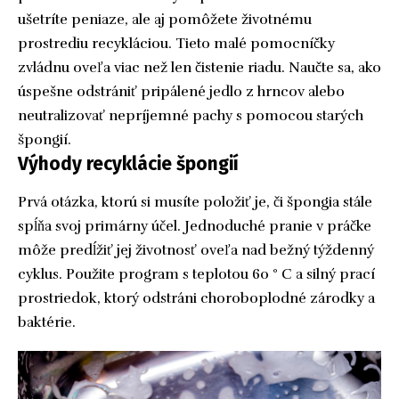
ušetríte peniaze, ale aj pomôžete životnému
prostrediu recykláciou. Tieto malé pomocníčky
zvládnu oveľa viac než len čistenie riadu. Naučte sa, ako
úspešne odstrániť pripálené jedlo z hrncov alebo
neutralizovať nepríjemné pachy s pomocou starých
špongií.
Výhody recyklácie špongií
Prvá otázka, ktorú si musíte položiť je, či špongia stále
spĺňa svoj primárny účel. Jednoduché pranie v práčke
môže predĺžiť jej životnosť oveľa nad bežný týždenný
cyklus. Použite program s teplotou 60 ° C a silný prací
prostriedok, ktorý odstráni choroboplodné zárodky a
baktérie.