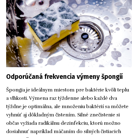
Odporúčaná frekvencia výmeny špongií
Špongia je ideálnym miestom pre baktérie kvôli teplu
a vlhkosti. Výmena raz týždenne alebo každé dva
týždne je optimálna, ale množeniu baktérií sa môžete
vyhnúť aj dôkladným čistením. Silné znečistenie si
občas vyžiada radikálnu dezinfekciu, ktorú možno
dosiahnuť napríklad máčaním do silných čistiacich