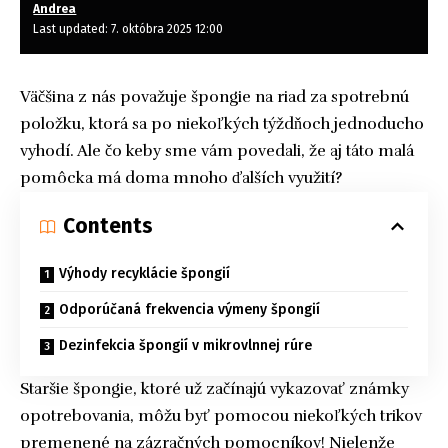
Andrea
Last updated: 7. októbra 2025 12:00
Väčšina z nás považuje špongie na riad za spotrebnú
položku, ktorá sa po niekoľkých týždňoch jednoducho
vyhodí. Ale čo keby sme vám povedali, že aj táto malá
pomôcka má doma mnoho ďalších využití?
Contents
Výhody recyklácie špongií
Odporúčaná frekvencia výmeny špongií
Dezinfekcia špongií v mikrovlnnej rúre
Staršie špongie, ktoré už začínajú vykazovať známky
opotrebovania, môžu byť pomocou niekoľkých trikov
premenené na zázračných pomocníkov! Nielenže