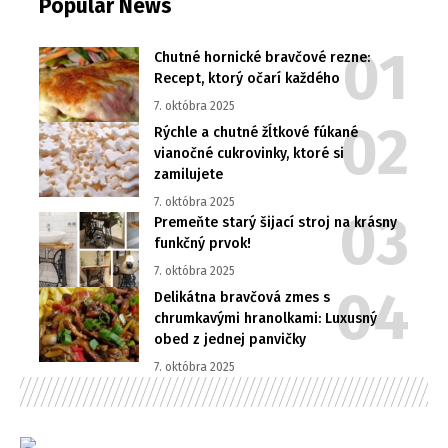
Popular News
Chutné hornické bravčové rezne:
Recept, ktorý očarí každého
7. októbra 2025
Rýchle a chutné žĺtkové fúkané
vianočné cukrovinky, ktoré si
zamilujete
7. októbra 2025
Premeňte starý šijací stroj na krásny
funkčný prvok!
7. októbra 2025
Delikátna bravčová zmes s
chrumkavými hranolkami: Luxusný
obed z jednej panvičky
7. októbra 2025