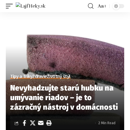
Aa
Tipy a Triky
Zdravie
Životný štýl
Nevyhadzujte starú hubku na
umývanie riadov – je to
zázračný nástroj v domácnosti
2 Min Read