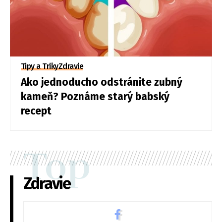
Tipy a Triky
Zdravie
Ako jednoducho odstránite zubný
kameň? Poznáme starý babský
recept
Top
Zdravie