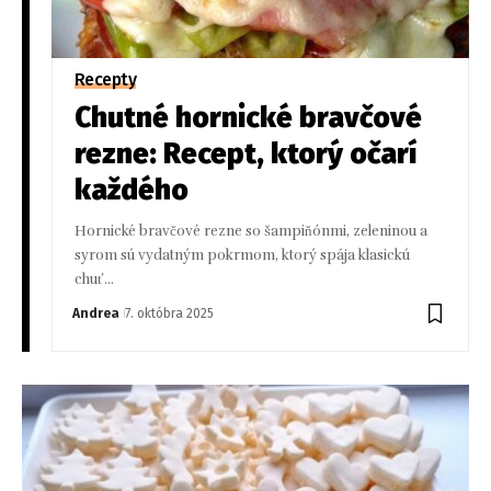
Recepty
Chutné hornické bravčové
rezne: Recept, ktorý očarí
každého
Hornické bravčové rezne so šampiňónmi, zeleninou a
syrom sú vydatným pokrmom, ktorý spája klasickú
chuť…
Andrea
7. októbra 2025