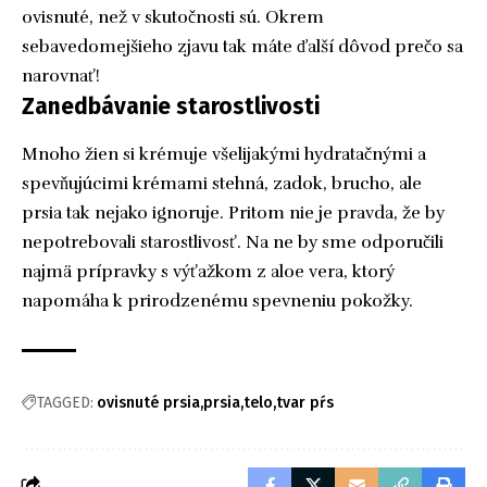
ovisnuté, než v skutočnosti sú. Okrem
sebavedomejšieho zjavu tak máte ďalší dôvod prečo sa
narovnať!
Zanedbávanie starostlivosti
Mnoho žien si krémuje všelijakými hydratačnými a
spevňujúcimi krémami stehná, zadok, brucho, ale
prsia tak nejako ignoruje. Pritom nie je pravda, že by
nepotrebovali starostlivosť. Na ne by sme odporučili
najmä prípravky s výťažkom z aloe vera, ktorý
napomáha k prirodzenému spevneniu pokožky.
TAGGED:
ovisnuté prsia
prsia
telo
tvar pŕs