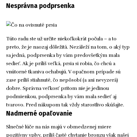
Nesprávna podprsenka
Túto radu ste už určite niekoľkokrát počula – a to
preto, že je naozaj dôležitá. Nezáleží na tom, o aký typ
sa jedná, podprsenka by vám predovšetkým mala
sedieť. Ak je príliš veľká, prsia si robia, čo chcú a
vnútorné tkaniva ochabujú. V opačnom prípade sú
zase príliš stiahnuté, čo nepôsobí (a ani nevyzerá)
dobre. Správna veľkosť pritom nie je jedinou
podmienkou, podprsenka by vám mala sedieť aj
tvarovo. Pred nákupom tak vždy starostlivo skúšajte.
Nadmerné opaľovanie
Slnečné lúče na nás majú v obmedzenej miere
pozitívny vplyv, príliš časté chytanie bronzu však našej