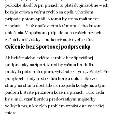
pokožke škodí. A pri prsiach to platí dvojnásobne – ich
koža je citlivá a veľmi rýchlo sa opáli, v horšom
prípade potom
spáli
. A tomu by ste sa mali snažiť
zabrániť – či už opaľovacím krémom alebo kusom
oblečenia. V opačnom prípade sa na vašich prsiach
začnú tvoriť vrásky a budú ovisnuté oveľa skôr.
Cvičenie bez športovej podprsenky
Ak beháte alebo
cvičíte
aerobik bez špeciálnej
podprsenky na šport, ktorá by vášmu hrudníku
poskytla potrebnú oporu, vytvárate si tým „vešiaky“. Pri
pohyboch, kedy prsia skáču hore a dolu alebo zo
strany na stranu dochádza k rozpadu kolagénu, a tým
pádom k strate pružnosti kože na prsiach. Túto radu
by si mali vziať k srdcu predovšetkým majiteľky
veľkých pŕs, u ktorých problém vzniká ešte vo väčšej
miere.