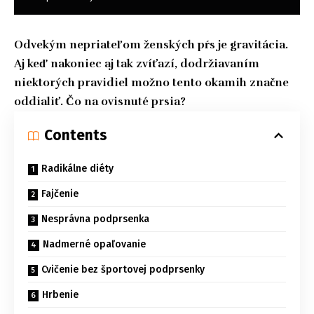
Odvekým nepriateľom ženských pŕs je gravitácia.
Aj keď nakoniec aj tak zvíťazí, dodržiavaním
niektorých pravidiel možno tento okamih značne
oddialiť. Čo na ovisnuté prsia?
Contents
Radikálne diéty
Fajčenie
Nesprávna podprsenka
Nadmerné opaľovanie
Cvičenie bez športovej podprsenky
Hrbenie