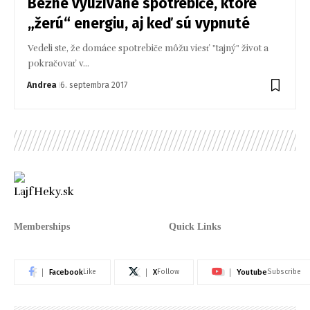
Bežne využívané spotrebiče, ktoré
„žerú“ energiu, aj keď sú vypnuté
Vedeli ste, že domáce spotrebiče môžu viesť "tajný" život a
pokračovať v…
Andrea
6. septembra 2017
Memberships
Quick Links
Facebook
X
Youtube
Like
Follow
Subscribe