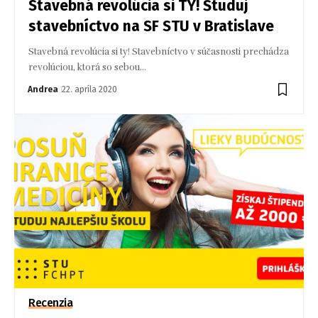
Stavebná revolúcia si TY! Študuj
stavebníctvo na SF STU v Bratislave
Stavebná revolúcia si ty! Stavebníctvo v súčasnosti prechádza
revolúciou, ktorá so sebou…
Andrea
22. apríla 2020
Recenzia