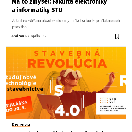
Má to zmysel: Fakulta elektroniky
a informatiky STU
Zatiaľ čo väčšina absolventov iných škôl si bude po štátniciach
prax iba…
Andrea
22. apríla 2020
Recenzia