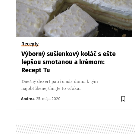
Recepty
Výborný sušienkový koláč s ešte
lepšou smotanou a krémom:
Recept Tu
Dnešný dezert patrí u nás doma k tým
najobľúbenejším. Je to vďaka…
Andrea
25. mája 2020