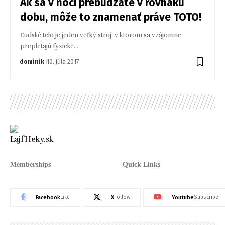
Ak sa v noci prebúdzate v rovnakú
dobu, môže to znamenať práve TOTO!
Ľudské telo je jeden veľký stroj, v ktorom sa vzájomne
prepletajú fyzické…
dominik
10. júla 2017
Memberships
Quick Links
Facebook
X
Youtube
Like
Follow
Subscribe