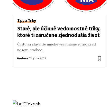
Tipy a Triky
Staré, ale účinné vedomostné triky,
ktoré ti zaručene zjednodušia život
Často sa stáva, že mnohé veci máme rovno pred
nosom a vôbec…
Andrea
11. júna 2019