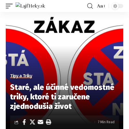
Aa
Tipy a Triky
Staré, ale účinné vedomostné
triky, ktoré ti zaručene
zjednodušia život
7 Min Read