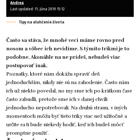
Andrea
Last updated: 11. júna 2019 15:12
Tipy na uľahčenie života
Často sa stáva, že mnohé veci máme rovno pred
nosom a vôbec ich nevidíme. S týmito trikmi je to
podobne. Akonáhle na ne prídeš, nebudeš viac
postupovať inak.
Poznatky, ktoré nám dokážu spraviť deň
jednoduchším, nikdy nie sú na zahodenie. Často nám
ich už niekto povedal, no my sme ich po krátkom čase
často zabudli, pretože sme ich v danej chvíli
jednoducho nepotrebovali. Na druhú stranu, v iných
momentoch môžu byť tieto triky viac než užitočné a
určite sa ti bude niekedy hodiť, keď ich budeš môcť
promptne použiť.