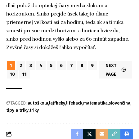
dlaň polož do optickej čiary medzi slnkom a
horizontom. Slnko prejde úsek takejto dlane
priemernej veľkosti asi za hodinu, teda ak sa ti ruka
zmestí presne medzi horizont a horiacu hviezdu,
slnko pred hodinou vyšlo alebo za 60 minút zapadne.
Zvyšné časy si dokážeš ľahko vypočítať.
1
2
3
4
5
6
7
8
9
NEXT
10
11
PAGE
TAGGED:
autoškola
lajfheky
lifehack
matematika
slovenčina
tipy a triky
triky