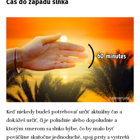
Čas do západu slnka
Keď niekedy budeš potrebovať určiť aktuálny čas a
dokážeš určiť, či je poludnie alebo dopoludnie a
ktorým smerom sa slnko hýbe, čo by malo byť
poväčšine skutočne jednoduché, spoj prsty a vystretú