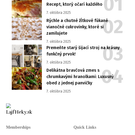
Recept, ktorý očarí každého
7. októbra 2025
Rýchle a chutné žĺtkové fúkané
vianočné cukrovinky, ktoré si
zamilujete
7. októbra 2025
Premeňte starý šijací stroj na krásny
funkčný prvok!
7. októbra 2025
Delikátna bravčová zmes s
chrumkavými hranolkami: Luxusný
obed z jednej panvičky
7. októbra 2025
Memberships
Quick Links