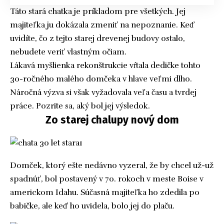
Táto stará chatka je príkladom pre všetkých. Jej
majiteľka ju dokázala zmeniť na nepoznanie. Keď
uvidíte, čo z tejto starej drevenej budovy ostalo,
nebudete veriť vlastným očiam.
Lákavá myšlienka rekonštrukcie vŕtala dedičke tohto
30-ročného malého domčeka v hlave veľmi dlho.
Náročná výzva si však vyžadovala veľa času a tvrdej
práce. Pozrite sa, aký bol jej výsledok.
Zo starej chalupy nový dom
Domček, ktorý ešte nedávno vyzeral, že by chcel už-už
spadnúť, bol postavený v 70. rokoch v meste Boise v
americkom Idahu. Súčasná majiteľka ho zdedila po
babičke, ale keď ho uvidela, bolo jej do plaču.