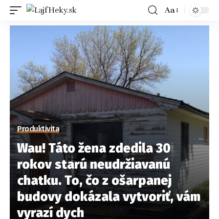
Aa
Produktivita
Wau! Táto žena zdedila 30
rokov starú neudržiavanú
chatku. To, čo z ošarpanej
budovy dokázala vytvoriť, vám
vyrazí dych