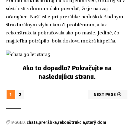
Pohľad na krásnu krajinu bola jediná vec, o ktorej sa v
súvislosti s domom dalo povedať, že je naozaj
očarujúce. Našťastie pri prerábke nedošlo k žiadnym
štrukturálnym zlyhaniam či problémom, a tak
rekonštrukcia pokračovala ako po masle. Jediné, čo
majiteľku potrápilo, bola doslova mokrá kúpeľňa.
Ako to dopadlo? Pokračujte na
nasledujúcu stranu.
1
2
NEXT PAGE
TAGGED:
chata
prerábka
rekonštrukcia
starý dom