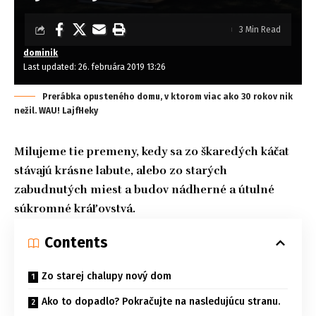
3 Min Read
dominik
Last updated: 26. februára 2019 13:26
Prerábka opusteného domu, v ktorom viac ako 30 rokov nik
nežil. WAU! LajfHeky
Milujeme tie premeny, kedy sa zo škaredých káčat
stávajú krásne labute, alebo zo starých
zabudnutých miest a budov nádherné a útulné
súkromné kráľovstvá.
Contents
Zo starej chalupy nový dom
Ako to dopadlo? Pokračujte na nasledujúcu stranu.