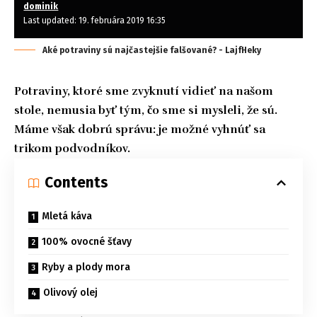
dominik
Last updated: 19. februára 2019 16:35
Aké potraviny sú najčastejšie falšované? - LajfHeky
Potraviny, ktoré sme zvyknutí vidieť na našom
stole, nemusia byť tým, čo sme si mysleli, že sú.
Máme však dobrú správu: je možné vyhnúť sa
trikom podvodníkov.
Contents
Mletá káva
100% ovocné šťavy
Ryby a plody mora
Olivový olej