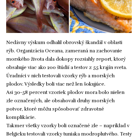
Nedávny výskum odhalil obrovský škandál v oblasti
rýb. Organizácia Oceana, zameraná na zachovanie
morského života dala dokopy rozsiahly report, ktorý
obsahuje viac ako 200 štúdií a testov z 55 krajín sveta.
Úradníci v nich testovali vzorky rýb a morských
plodov. Výsledky boli viac než len šokujúce.
Asi 30-58 percent vzoriek plodov mora bolo nielen
zle označených, ale obsahovali druhy morských
potvor, ktoré môžu spôsobovať zdravotné
komplikácie.
Takmer všetky vzorky boli označené zle – napríklad v
Belgicku testovali vzorky tuniaka modroplutvého. Testy