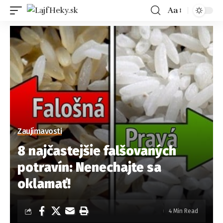
Aa
Zaujímavosti
8 najčastejšie falšovaných
potravín: Nenechajte sa
oklamať!
4 Min Read