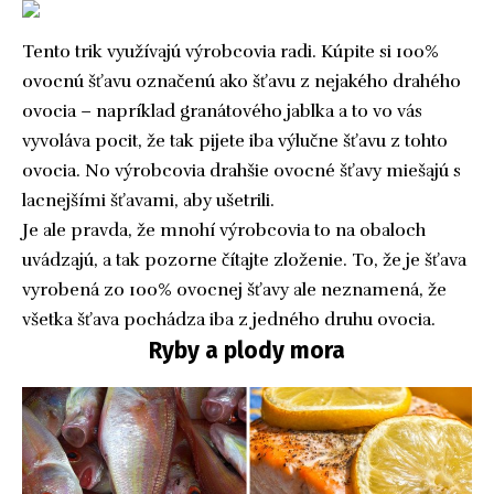
Tento trik využívajú výrobcovia radi. Kúpite si 100%
ovocnú šťavu označenú ako šťavu z nejakého drahého
ovocia – napríklad granátového jablka a to vo vás
vyvoláva pocit, že tak pijete iba výlučne šťavu z tohto
ovocia. No výrobcovia drahšie ovocné šťavy miešajú s
lacnejšími šťavami, aby ušetrili.
Je ale pravda, že mnohí výrobcovia to na obaloch
uvádzajú, a tak pozorne čítajte zloženie. To, že je šťava
vyrobená zo 100% ovocnej šťavy ale neznamená, že
všetka šťava pochádza iba z jedného druhu ovocia.
Ryby a plody mora