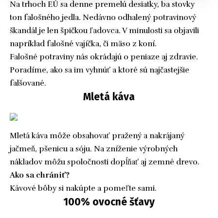
Na trhoch EÚ sa denne premelú desiatky, ba stovky
ton falošného jedla. Nedávno odhalený potravinový
škandál je len špičkou ľadovca. V minulosti sa objavili
napríklad falošné vajíčka, či mäso z koní.
Falošné potraviny nás okrádajú o peniaze aj zdravie.
Poradíme, ako sa im vyhnúť a ktoré sú najčastejšie
falšované.
Mletá káva
Mletá káva môže obsahovať pražený a nakrájaný
jačmeň, pšenicu a sóju. Na zníženie výrobných
nákladov môžu spoločnosti dopĺňať aj zemné drevo.
Ako sa chrániť?
Kávové bôby si nakúpte a pomeľte sami.
100% ovocné šťavy