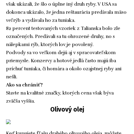
však ukázali, že šlo o úplne iný druh ryby. V USA sa
dokonca ukázalo, že jedna reštaurácia predávala mäso
veľrýb a vydávala ho za tuniaka.
82 percent testovaných vzoriek z Talianska bolo zle
označených. Predávali sa tu ohrozené druhy, no s
nálepkami rýb, ktorých lov je povolený.
Podvody sa vo veľkom dejú aj v spracovateľskom
priemysle. Konzervy a hotové jedlá často majú iba
príchuť tuniaka, či homára a okolo ozajstnej ryby ani
nešli.
Ako sa chrániť?
Stavte na kvalitné značky, ktorých cena však býva
zväčša vyššia.
Olivový olej
Keď kupujete fľašu drahého olivového oleja, môžete