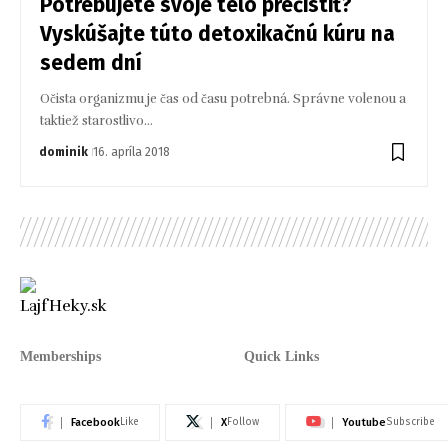
Potrebujete svoje telo prečistiť?
Vyskúšajte túto detoxikačnú kúru na
sedem dní
Očista organizmu je čas od času potrebná. Správne volenou a
taktiež starostlivo…
dominik
16. apríla 2018
Memberships
Quick Links
Facebook
X
Youtube
Like
Follow
Subscribe