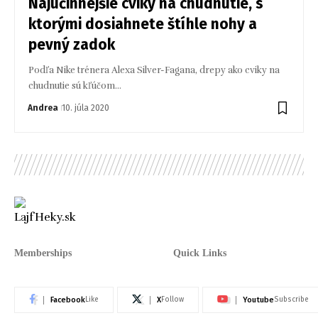
Najúčinnejšie cviky na chudnutie, s
ktorými dosiahnete štíhle nohy a
pevný zadok
Podľa Nike trénera Alexa Silver-Fagana, drepy ako cviky na
chudnutie sú kľúčom…
Andrea
10. júla 2020
Memberships
Quick Links
Facebook
X
Youtube
Like
Follow
Subscribe