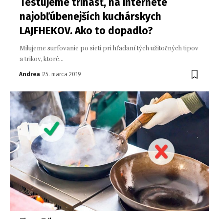
Testujeme trinásť, na internete
najobľúbenejších kuchárskych
LAJFHEKOV. Ako to dopadlo?
Milujeme surfovanie po sieti pri hľadaní tých užitočných tipov
a trikov, ktoré…
Andrea
25. marca 2019