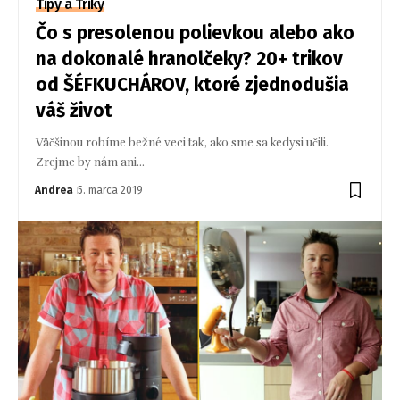
Tipy a Triky
Čo s presolenou polievkou alebo ako
na dokonalé hranolčeky? 20+ trikov
od ŠÉFKUCHÁROV, ktoré zjednodušia
váš život
Väčšinou robíme bežné veci tak, ako sme sa kedysi učili.
Zrejme by nám ani…
Andrea
5. marca 2019