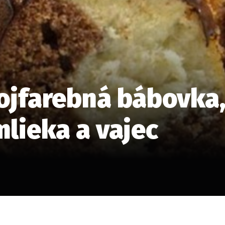
ojfarebná bábovka,
mlieka a vajec