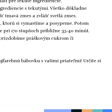
latí pre tekuté ingrediencie.
grediencie s tekutými. Všetko dôkladne
ť tmavá zmes a zvlášť svetlá zmes.
u, ktorú si vymastíme a posypeme. Potom
e pri 170 stupňoch približne 35-40 minút.
 prizdobíme práškovým cukrom či
ojfarebnú bábovku s vašimi priateľmi! Určite si