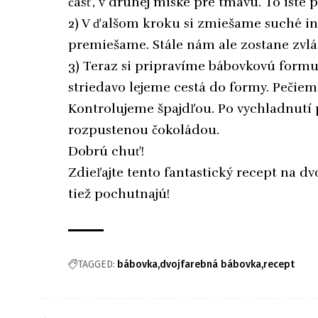
časť, v druhej miske pre tmavú. To isté p
2) V ďalšom kroku si zmiešame suché in
premiešame. Stále nám ale zostane zvláš
3) Teraz si pripravíme bábovkovú form
striedavo lejeme cestá do formy. Pečiem
Kontrolujeme špajdľou. Po vychladnutí
rozpustenou čokoládou.
Dobrú chuť!
Zdieľajte tento fantastický recept na dv
tiež pochutnajú!
TAGGED:
bábovka
dvojfarebná bábovka
recept