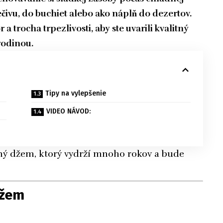
čivu, do buchiet alebo ako náplň do dezertov.
a trocha trpezlivosti, aby ste uvarili kvalitný
rodinou.
Tipy na vylepšenie
VIDEO NÁVOD:
ičný džem, ktorý vydrží mnoho rokov a bude
džem