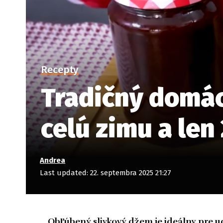
Recepty
Tradičný domác
celú zimu a len
Andrea
Last updated: 22. septembra 2025 21:27
Obľúbený slivkový džem je ideálny pre u