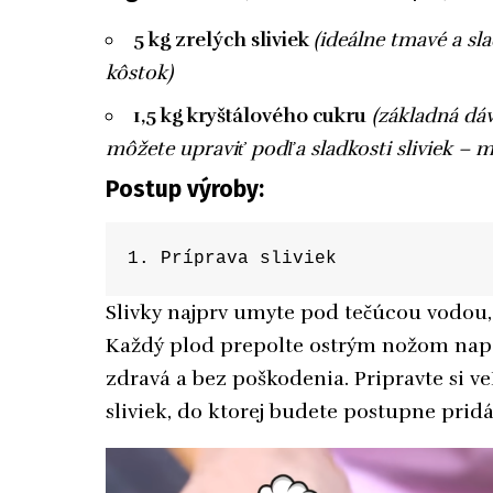
5 kg zrelých sliviek
(ideálne tmavé a s
kôstok)
1,5 kg kryštálového cukru
(základná dáv
môžete upraviť podľa sladkosti sliviek – me
Postup výroby:
1. Príprava sliviek
Slivky najprv umyte pod tečúcou vodou, 
Každý plod prepolte ostrým nožom napoly
zdravá a bez poškodenia. Pripravte si v
sliviek, do ktorej budete postupne pridá