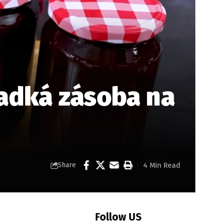
ladká zásoba na
4 Min Read
Share
Follow US