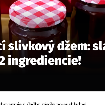
í slivkový džem: s
 2 ingrediencie!
chovávanie si sladkej zásoby počas chladnej