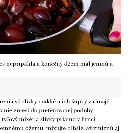
es nepripálila a konečný džem mal jemnú a
renia sú slivky mäkké a ich šupky začínajú
ovanie zmesi do preferovanej podoby.
 tyčový mixér a slivky priamo v hrnci
 jemnému džemu, mixujte dlhšie, až zmiznú aj