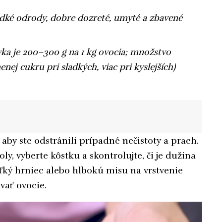
ladké odrody, dobre dozreté, umyté a zbavené
ka je 200–300 g na 1 kg ovocia; množstvo
nej cukru pri sladkých, viac pri kyslejších)
aby ste odstránili prípadné nečistoty a prach.
, vyberte kôstku a skontrolujte, či je dužina
eľký hrniec alebo hlbokú misu na vrstvenie
vať ovocie.