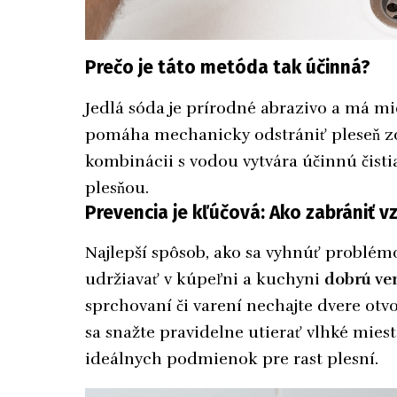
Prečo je táto metóda tak účinná?
Jedlá sóda je prírodné abrazivo a má mi
pomáha mechanicky odstrániť pleseň zo 
kombinácii s vodou vytvára účinnú čistia
plesňou.
Prevencia je kľúčová: Ako zabrániť v
Najlepší spôsob, ako sa vyhnúť problémo
udržiavať v kúpeľni a kuchyni
dobrú ven
sprchovaní či varení nechajte dvere otvo
sa snažte pravidelne utierať vlhké miest
ideálnych podmienok pre rast plesní.