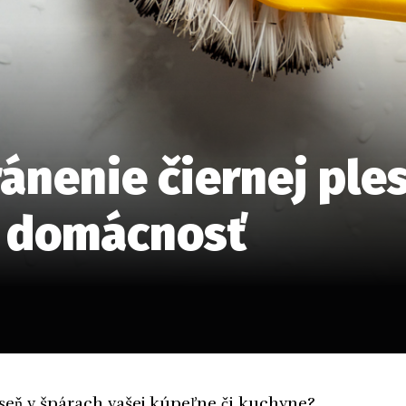
ánenie čiernej ple
re domácnosť
eň v špárach vašej kúpeľne či kuchyne?