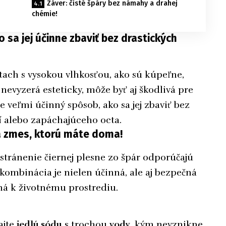
Záver: čisté špáry bez námahy a drahej
chémie!
 sa jej účinne zbaviť bez drastických
estach s vysokou vlhkosťou, ako sú kúpeľne,
nevyzerá esteticky, môže byť aj škodlivá pre
le veľmi účinný spôsob, ako sa jej zbaviť bez
í alebo zapáchajúceho octa.
á zmes, ktorú máte doma!
stránenie čiernej plesne zo špár odporúčajú
 kombinácia je nielen účinná, ale aj bezpečná
ná k životnému prostrediu.
ajte
jedlú sódu
s trochou
vody
, kým nevznikne