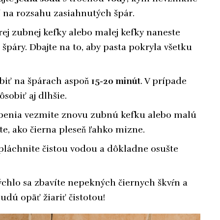
í na rozsahu zasiahnutých špár.
j zubnej kefky alebo malej kefky naneste
páry. Dbajte na to, aby pasta pokryla všetku
biť na špárach aspoň
15-20 minút
. V prípade
sobiť aj dlhšie.
benia vezmite znovu zubnú kefku alebo malú
te, ako čierna pleseň ľahko mizne.
láchnite čistou vodou a dôkladne osušte
chlo sa zbavíte nepekných čiernych škvŕn a
dú opäť žiariť čistotou!