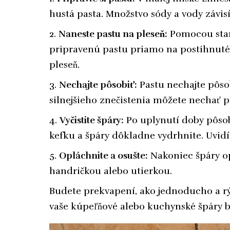
hustá pasta. Množstvo sódy a vody závis
Naneste pastu na pleseň:
Pomocou stare
pripravenú pastu priamo na postihnuté š
pleseň.
Nechajte pôsobiť:
Pastu nechajte pôso
silnejšieho znečistenia môžete nechať pô
Vyčistite špáry:
Po uplynutí doby pôso
kefku a špáry dôkladne vydrhnite. Uvidí
Opláchnite a osušte:
Nakoniec špáry op
handričkou alebo utierkou.
Budete prekvapení, ako jednoducho a rý
vaše kúpeľňové alebo kuchynské špáry bu