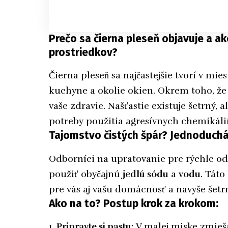
Prečo sa čierna pleseň objavuje a ako
prostriedkov?
Čierna pleseň sa najčastejšie tvorí v mi
kuchyne a okolie okien. Okrem toho, že 
vaše zdravie. Našťastie existuje šetrný, a
potreby použitia agresívnych chemikáli
Tajomstvo čistých špár? Jednoduch
Odborníci na upratovanie pre rýchle od
použiť obyčajnú
jedlú sódu
a
vodu
. Táto
pre vás aj vašu domácnosť a navyše šetr
Ako na to? Postup krok za krokom:
Pripravte si pastu:
V malej miske zmieš