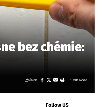
sne bez chémie:
6 Min Read
Share
Follow US