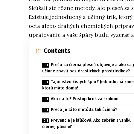
Skúšali ste rôzne metódy, ale pleseň sa 
Existuje jednoduchý a účinný trik, ktorý
octa alebo drahých chemických príprav
upratovanie a vaše špáry budú vyzerať 
Contents
Prečo sa čierna pleseň objavuje a ako sa j
účinne zbaviť bez drastických prostriedkov?
Tajomstvo čistých špár? Jednoduchá zmes
ktorú máte doma!
Ako na to? Postup krok za krokom:
Prečo je táto metóda tak účinná?
Prevencia je kľúčová: Ako zabrániť vzniku
čiernej plesne?