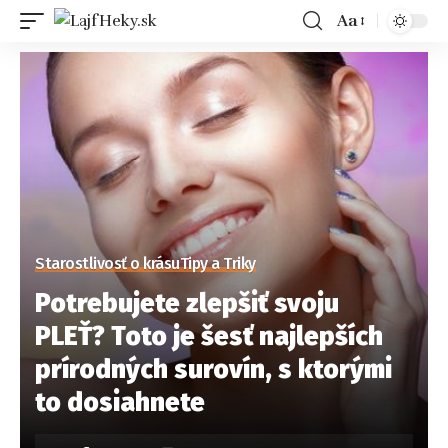
Aa
Starostlivosť o krásu
Tipy a Triky
Potrebujete zlepšiť svoju
PLEŤ? Toto je šesť najlepších
prírodných surovín, s ktorými
to dosiahnete