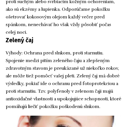
proti suchým alebo svrbiacim kožným ochoreniam,
ako sú ekzémy a lupienka. Odporúčame pokožku
ošetrovať kokosovým olejom každý večer pred
spánkom, nenechávať ho však vždy pôsobiť počas
celej noci.
Zelený čaj
Výhody: Ochrana pred slnkom, proti starnutiu.
Spojenie medzi pitím zeleného čaju a zlepšeným
zdravotným stavom je preukázané už niekoľko rokov,
ale môže tiež pomôcť vašej pleti. Zelený čaj má dobré
výsledky, pokiaľ ide o ochranu pred fotoprotekciou a
proti starnutiu. Tzv. polyfenoly v zelenom čaji majú
antioxidačné vlastnosti a upokojujúce schopnosti, ktoré
pomáhajú liečiť pokožku poškodenú slnkom.