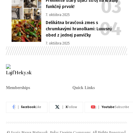
Premeňte starý šijací stroj na krásny
funkčný prvok!
7. októbra 2025
Delikátna bravčová zmes s
chrumkavými hranolkami: Luxusný
obed z jednej panvičky
7. októbra 2025
Memberships
Quick Links
Facebook
X
Youtube
Like
Follow
Subscribe
© Foxiz News Network. Ruby Design Company. All Rights Reserved.