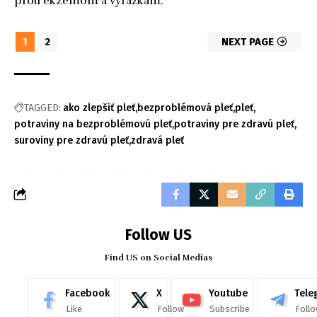
proti ekzémom a vyrážkam.
1
2
NEXT PAGE
TAGGED:
ako zlepšiť pleť
bezproblémová pleť
pleť
potraviny na bezproblémovú pleť
potraviny pre zdravú pleť
suroviny pre zdravú pleť
zdravá pleť
Follow US
Find US on Social Medias
Facebook
X
Youtube
Tele
Like
Follow
Subscribe
Foll