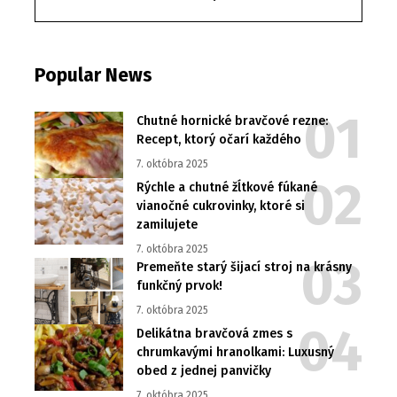
Popular News
Chutné hornické bravčové rezne:
Recept, ktorý očarí každého
7. októbra 2025
Rýchle a chutné žĺtkové fúkané
vianočné cukrovinky, ktoré si
zamilujete
7. októbra 2025
Premeňte starý šijací stroj na krásny
funkčný prvok!
7. októbra 2025
Delikátna bravčová zmes s
chrumkavými hranolkami: Luxusný
obed z jednej panvičky
7. októbra 2025