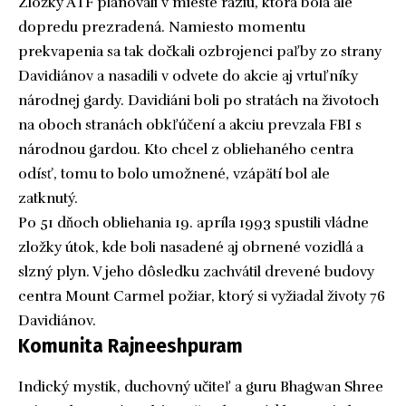
Zložky ATF plánovali v mieste raziu, ktorá bola ale
dopredu prezradená. Namiesto momentu
prekvapenia sa tak dočkali ozbrojenci paľby zo strany
Davidiánov a nasadili v odvete do akcie aj vrtuľníky
národnej gardy. Davidiáni boli po stratách na životoch
na oboch stranách obkľúčení a akciu prevzala FBI s
národnou gardou. Kto chcel z obliehaného centra
odísť, tomu to bolo umožnené, vzápätí bol ale
zatknutý.
Po 51 dňoch obliehania 19. apríla 1993 spustili vládne
zložky útok, kde boli nasadené aj obrnené vozidlá a
slzný plyn. V jeho dôsledku zachvátil drevené budovy
centra Mount Carmel požiar, ktorý si vyžiadal životy 76
Davidiánov.
Komunita Rajneeshpuram
Indický mystik, duchovný učiteľ a guru Bhagwan Shree