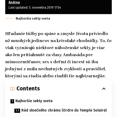
Andrea
Last updated: 5. novembra 2019 17:54
Najhoršie sekty sveta
Hľadanie túžby po spáse a zmysle života priviedlo
už mnohých jedincov na krivolaké chodníčky. To, čo
však vyznávajú niektoré náboženské sekty, je viac
ako len pritiahnuté za vlasy. Ambasáda pre
mimozemšťanov, sex s deťmi či incest sú iba
jednými z mála nechutných zvyklostí a pravidiel,
ktorými sa riadia alebo riadili tie najbizarnejšie.
Contents
Najhoršie sekty sveta
Rád slnečného chrámu (Ordre du Temple Solaire)