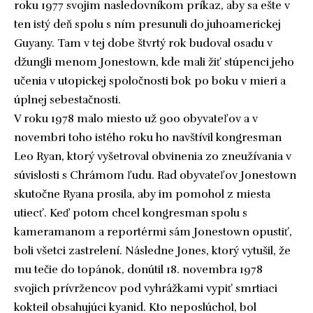
roku 1977 svojim nasledovníkom príkaz, aby sa ešte v
ten istý deň spolu s ním presunuli do juhoamerickej
Guyany. Tam v tej dobe štvrtý rok budoval osadu v
džungli menom Jonestown, kde mali žiť stúpenci jeho
učenia v utopickej spoločnosti bok po boku v mieri a
úplnej sebestačnosti.
V roku 1978 malo miesto už 900 obyvateľov a v
novembri toho istého roku ho navštívil kongresman
Leo Ryan, ktorý vyšetroval obvinenia zo zneužívania v
súvislosti s Chrámom ľudu. Rad obyvateľov Jonestown
skutočne Ryana prosila, aby im pomohol z miesta
utiecť. Keď potom chcel kongresman spolu s
kameramanom a reportérmi sám Jonestown opustiť,
boli všetci zastrelení. Následne Jones, ktorý vytušil, že
mu tečie do topánok, donútil 18. novembra 1978
svojich prívržencov pod vyhrážkami vypiť smrtiaci
kokteil obsahujúci kyanid. Kto neposlúchol, bol