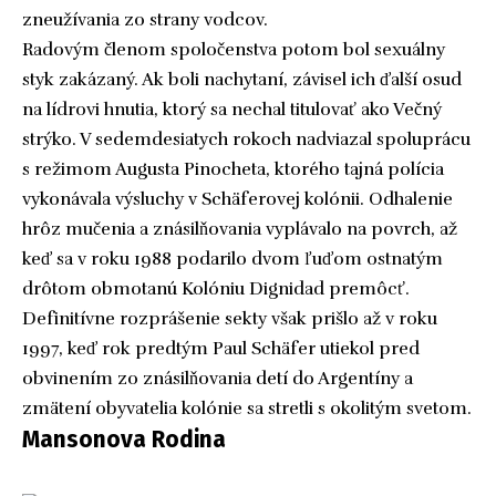
zneužívania zo strany vodcov.
Radovým členom spoločenstva potom bol sexuálny
styk zakázaný. Ak boli nachytaní, závisel ich ďalší osud
na lídrovi hnutia, ktorý sa nechal titulovať ako Večný
strýko. V sedemdesiatych rokoch nadviazal spoluprácu
s režimom Augusta Pinocheta, ktorého tajná polícia
vykonávala výsluchy v Schäferovej kolónii. Odhalenie
hrôz mučenia a znásilňovania vyplávalo na povrch, až
keď sa v roku 1988 podarilo dvom ľuďom ostnatým
drôtom obmotanú Kolóniu Dignidad premôcť.
Definitívne rozprášenie sekty však prišlo až v roku
1997, keď rok predtým Paul Schäfer utiekol pred
obvinením zo znásilňovania detí do Argentíny a
zmätení obyvatelia kolónie sa stretli s okolitým svetom.
Mansonova Rodina