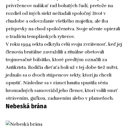
prívržencov nalákať rad bohatých ľudí, pretože na
rozdiel od iných siekt nežiadali spoločný život v
chudobe a odovzdanie všetkého majetku, ale iba
príspevky na chod spoločenstva. Svoje učenie opierali
o tradíciu templárskych rytierov.
V roku 1994 sekta odkryla celú svoju zvrátenosť, keď jej
členovia brutálne zavraždili a rituálne obetovali
trojmesačné bábätko, ktoré predtým označili za
Antikrista. Rodičia dieťaťa boli už v tej dobe tiež mŕtvi,
jednalo sa o dvoch stúpencov sekty, ktorí ju chceli
opustiť. Následne sa v rámci hnutia spustila séria
hromadných samovrážd jeho členov, ktorí volili smrť
otrávením, guľkou, zadusením alebo v plameňoch.
Nebeská brána