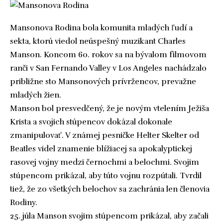
Mansonova Rodina bola komunita mladých ľudí a
sekta, ktorú viedol neúspešný muzikant Charles
Manson. Koncom 60. rokov sa na bývalom filmovom
ranči v San Fernando Valley v Los Angeles nachádzalo
približne sto Mansonových prívržencov, prevažne
mladých žien.
Manson bol presvedčený, že je novým vtelením Ježiša
Krista a svojich stúpencov dokázal dokonale
zmanipulovať. V známej pesničke Helter Skelter od
Beatles videl znamenie blížiacej sa apokalyptickej
rasovej vojny medzi černochmi a belochmi. Svojim
stúpencom prikázal, aby túto vojnu rozpútali. Tvrdil
tiež, že zo všetkých belochov sa zachránia len členovia
Rodiny.
25. júla Manson svojim stúpencom prikázal, aby začali