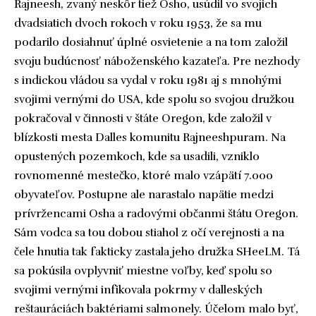
Rajneesh, zvaný neskôr tiež Osho, usúdil vo svojich
dvadsiatich dvoch rokoch v roku 1953, že sa mu
podarilo dosiahnuť úplné osvietenie a na tom založil
svoju budúcnosť náboženského kazateľa. Pre nezhody
s indickou vládou sa vydal v roku 1981 aj s mnohými
svojimi vernými do USA, kde spolu so svojou družkou
pokračoval v činnosti v štáte Oregon, kde založil v
blízkosti mesta Dalles komunitu Rajneeshpuram. Na
opustených pozemkoch, kde sa usadili, vzniklo
rovnomenné mestečko, ktoré malo vzápätí 7.000
obyvateľov. Postupne ale narastalo napätie medzi
prívržencami Osha a radovými občanmi štátu Oregon.
Sám vodca sa tou dobou stiahol z očí verejnosti a na
čele hnutia tak fakticky zastala jeho družka SHeeLM. Tá
sa pokúsila ovplyvniť miestne voľby, keď spolu so
svojimi vernými infikovala pokrmy v dalleských
reštauráciách baktériami salmonely. Účelom malo byť,