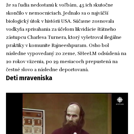
že sa ľudia nedostanú k voľbám, 45 ich skutočne
skončilo v nemocniciach. Jednalo sa o najväčší
biologický útok v histórii USA. Súčasne zosnovala
vodkyňa sprisahania za účelom likvidácie štátneho
zástupcu Charlesa Turnera, ktorý vyšetroval ilegálne
praktiky v komunite Rajneeshpuram. Osho bol
následne vypovedaný zo zeme, SHeeLM odsúdená na
20 rokov väzenia, po 29 mesiacoch prepustená na
čestné slovo a následne deportovaná.
Deti mraveniska