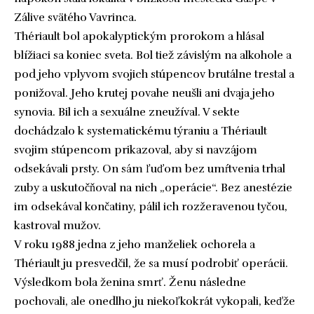
Zálive svätého Vavrinca.
Thériault bol apokalyptickým prorokom a hlásal
blížiaci sa koniec sveta. Bol tiež závislým na alkohole a
pod jeho vplyvom svojich stúpencov brutálne trestal a
ponižoval. Jeho krutej povahe neušli ani dvaja jeho
synovia. Bil ich a sexuálne zneužíval. V sekte
dochádzalo k systematickému týraniu a Thériault
svojim stúpencom prikazoval, aby si navzájom
odsekávali prsty. On sám ľuďom bez umŕtvenia trhal
zuby a uskutočňoval na nich „operácie“. Bez anestézie
im odsekával končatiny, pálil ich rozžeravenou tyčou,
kastroval mužov.
V roku 1988 jedna z jeho manželiek ochorela a
Thériault ju presvedčil, že sa musí podrobiť operácii.
Výsledkom bola ženina smrť. Ženu následne
pochovali, ale onedlho ju niekoľkokrát vykopali, keďže