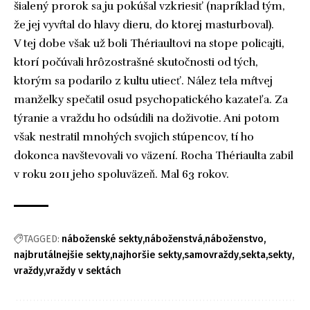
šialený prorok sa ju pokúšal vzkriesiť (napríklad tým,
že jej vyvŕtal do hlavy dieru, do ktorej masturboval).
V tej dobe však už boli Thériaultovi na stope policajti,
ktorí počúvali hrôzostrašné skutočnosti od tých,
ktorým sa podarilo z kultu utiecť. Nález tela mŕtvej
manželky spečatil osud psychopatického kazateľa. Za
týranie a vraždu ho odsúdili na doživotie. Ani potom
však nestratil mnohých svojich stúpencov, tí ho
dokonca navštevovali vo väzení. Rocha Thériaulta zabil
v roku 2011 jeho spoluväzeň. Mal 63 rokov.
TAGGED:
náboženské sekty
náboženstvá
náboženstvo
najbrutálnejšie sekty
najhoršie sekty
samovraždy
sekta
sekty
vraždy
vraždy v sektách