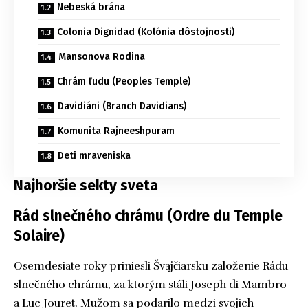
Nebeská brána
Colonia Dignidad (Kolónia dôstojnosti)
Mansonova Rodina
Chrám ľudu (Peoples Temple)
Davidiáni (Branch Davidians)
Komunita Rajneeshpuram
Deti mraveniska
Najhoršie sekty sveta
Rád slnečného chrámu (Ordre du Temple
Solaire)
Osemdesiate roky priniesli Švajčiarsku založenie Rádu
slnečného chrámu, za ktorým stáli Joseph di Mambro
a Luc Jouret. Mužom sa podarilo medzi svojich