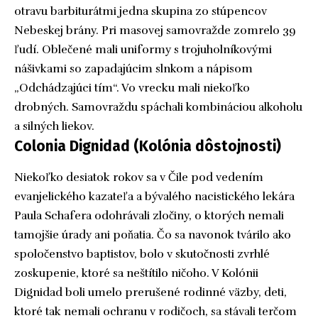
otravu barbiturátmi jedna skupina zo stúpencov
Nebeskej brány. Pri masovej samovražde zomrelo 39
ľudí. Oblečené mali uniformy s trojuholníkovými
nášivkami so zapadajúcim slnkom a nápisom
„Odchádzajúci tím“. Vo vrecku mali niekoľko
drobných. Samovraždu spáchali kombináciou alkoholu
a silných liekov.
Colonia Dignidad (Kolónia dôstojnosti)
Niekoľko desiatok rokov sa v Čile pod vedením
evanjelického kazateľa a bývalého nacistického lekára
Paula Schafera odohrávali zločiny, o ktorých nemali
tamojšie úrady ani poňatia. Čo sa navonok tvárilo ako
spoločenstvo baptistov, bolo v skutočnosti zvrhlé
zoskupenie, ktoré sa neštítilo ničoho. V Kolónii
Dignidad boli umelo prerušené rodinné väzby, deti,
ktoré tak nemali ochranu v rodičoch, sa stávali terčom