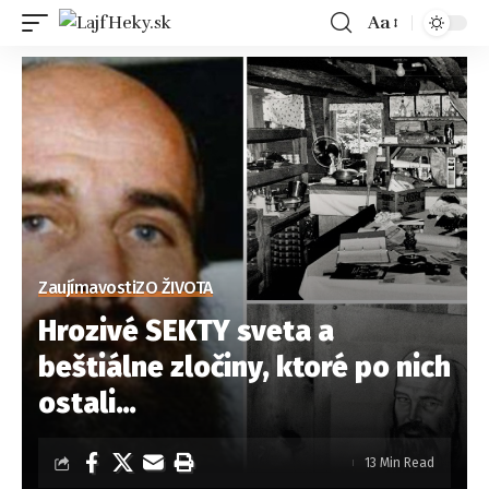
Aa
Zaujímavosti
ZO ŽIVOTA
Hrozivé SEKTY sveta a
beštiálne zločiny, ktoré po nich
ostali…
13 Min Read