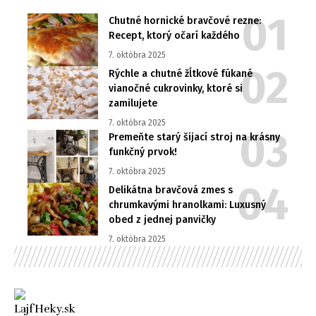
Chutné hornické bravčové rezne:
Recept, ktorý očarí každého
7. októbra 2025
Rýchle a chutné žĺtkové fúkané
vianočné cukrovinky, ktoré si
zamilujete
7. októbra 2025
Premeňte starý šijací stroj na krásny
funkčný prvok!
7. októbra 2025
Delikátna bravčová zmes s
chrumkavými hranolkami: Luxusný
obed z jednej panvičky
7. októbra 2025