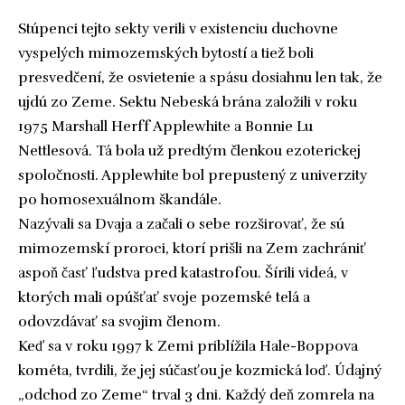
Stúpenci tejto sekty verili v existenciu duchovne
vyspelých mimozemských bytostí a tiež boli
presvedčení, že osvietenie a spásu dosiahnu len tak, že
ujdú zo Zeme. Sektu Nebeská brána založili v roku
1975 Marshall Herff Applewhite a Bonnie Lu
Nettlesová. Tá bola už predtým členkou ezoterickej
spoločnosti. Applewhite bol prepustený z univerzity
po homosexuálnom škandále.
Nazývali sa Dvaja a začali o sebe rozširovať, že sú
mimozemskí proroci, ktorí prišli na Zem zachrániť
aspoň časť ľudstva pred katastrofou. Šírili videá, v
ktorých mali opúšťať svoje pozemské telá a
odovzdávať sa svojim členom.
Keď sa v roku 1997 k Zemi priblížila Hale-Boppova
kométa, tvrdili, že jej súčasťou je kozmická loď. Údajný
„odchod zo Zeme“ trval 3 dni. Každý deň zomrela na