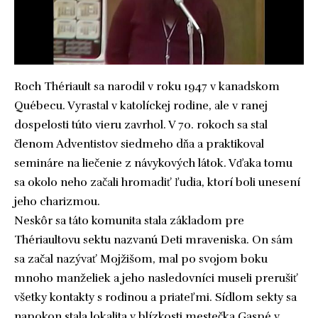
Roch Thériault sa narodil v roku 1947 v kanadskom
Québecu. Vyrastal v katolíckej rodine, ale v ranej
dospelosti túto vieru zavrhol. V 70. rokoch sa stal
členom Adventistov siedmeho dňa a praktikoval
semináre na liečenie z návykových látok. Vďaka tomu
sa okolo neho začali hromadiť ľudia, ktorí boli unesení
jeho charizmou.
Neskôr sa táto komunita stala základom pre
Thériaultovu sektu nazvanú Deti mraveniska. On sám
sa začal nazývať Mojžišom, mal po svojom boku
mnoho manželiek a jeho nasledovníci museli prerušiť
všetky kontakty s rodinou a priateľmi. Sídlom sekty sa
napokon stala lokalita v blízkosti mestečka Gaspé v