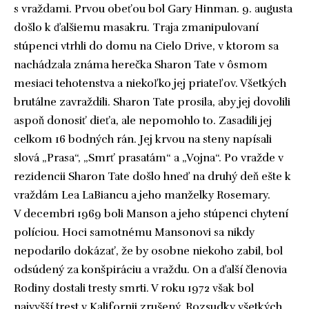
s vraždami. Prvou obeťou bol Gary Hinman. 9. augusta
došlo k ďalšiemu masakru. Traja zmanipulovaní
stúpenci vtrhli do domu na Cielo Drive, v ktorom sa
nachádzala známa herečka Sharon Tate v ôsmom
mesiaci tehotenstva a niekoľko jej priateľov. Všetkých
brutálne zavraždili. Sharon Tate prosila, aby jej dovolili
aspoň donosiť dieťa, ale nepomohlo to. Zasadili jej
celkom 16 bodných rán. Jej krvou na steny napísali
slová „Prasa“, „Smrť prasatám“ a „Vojna“. Po vražde v
rezidencii Sharon Tate došlo hneď na druhý deň ešte k
vraždám Lea LaBiancu a jeho manželky Rosemary.
V decembri 1969 boli Manson a jeho stúpenci chytení
políciou. Hoci samotnému Mansonovi sa nikdy
nepodarilo dokázať, že by osobne niekoho zabil, bol
odsúdený za konšpiráciu a vraždu. On a ďalší členovia
Rodiny dostali tresty smrti. V roku 1972 však bol
najvyšší trest v Kalifornii zrušený. Rozsudky všetkých