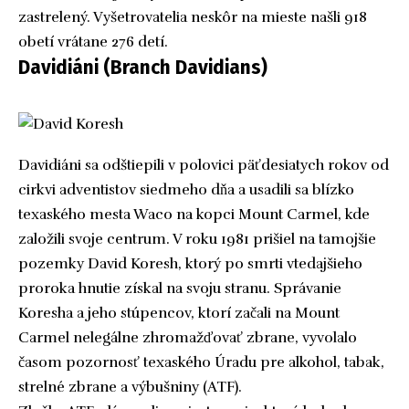
zastrelený. Vyšetrovatelia neskôr na mieste našli 918
obetí vrátane 276 detí.
Davidiáni (Branch Davidians)
Davidiáni sa odštiepili v polovici päťdesiatych rokov od
cirkvi adventistov siedmeho dňa a usadili sa blízko
texaského mesta Waco na kopci Mount Carmel, kde
založili svoje centrum. V roku 1981 prišiel na tamojšie
pozemky David Koresh, ktorý po smrti vtedajšieho
proroka hnutie získal na svoju stranu. Správanie
Koresha a jeho stúpencov, ktorí začali na Mount
Carmel nelegálne zhromažďovať zbrane, vyvolalo
časom pozornosť texaského Úradu pre alkohol, tabak,
strelné zbrane a výbušniny (ATF).