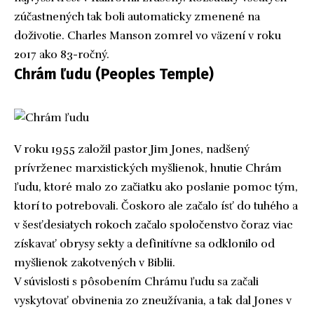
zúčastnených tak boli automaticky zmenené na
doživotie. Charles Manson zomrel vo väzení v roku
2017 ako 83-ročný.
Chrám ľudu (Peoples Temple)
V roku 1955 založil pastor Jim Jones, nadšený
prívrženec marxistických myšlienok, hnutie Chrám
ľudu, ktoré malo zo začiatku ako poslanie pomoc tým,
ktorí to potrebovali. Čoskoro ale začalo ísť do tuhého a
v šesťdesiatych rokoch začalo spoločenstvo čoraz viac
získavať obrysy sekty a definitívne sa odklonilo od
myšlienok zakotvených v Biblii.
V súvislosti s pôsobením Chrámu ľudu sa začali
vyskytovať obvinenia zo zneužívania, a tak dal Jones v