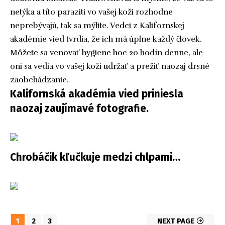
netýka a títo paraziti vo vašej koži rozhodne
neprebývajú, tak sa mýlite. Vedci z Kalifornskej
akadémie vied tvrdia, že ich má úplne každý človek.
Môžete sa venovať hygiene hoc 20 hodín denne, ale
oni sa vedia vo vašej koži udržať a prežiť naozaj drsné
zaobchádzanie.
Kalifornská akadémia vied priniesla
naozaj zaujímavé fotografie.
Chrobáčik kľučkuje medzi chlpami…
1
2
3
NEXT PAGE