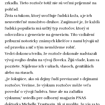
zrkadla. Tieto roztoče totiž nie sú veľmi príjemné na
pohľad.
Živia sa tukom, ktorý uvoľňuje ľudská koža, a je ich
neuveriteľné množstvo druhov. Zaujímavé je, že každá
ľudská populácia má určitý typ roztočov, ktorý si
odovzdáva z generácie na generáciu. Títo vzdialení
príbuzní notoricky známych kliešťov s nami bývajú už
od praveku a nič s tým nemôžeme robiť.
Vedci dokonca tvrdia, že roztoče dokonale nadviazali
vývoj svojho druhu na vývoj človeka. Žijú všade, kam sa
pozriete. Nájdeme ich v ušiach, vlasoch, genitáliách
alebo na riasach.
„Je šokujúce, ako sú dejiny ľudí previazané s dejinami
roztočov. Veríme, že výskum roztočov môže veľa
povedať o vývoji ľudstva. Sme ale na začiatku
výskumu,“ uviedla pre odborný magazín PNAS
doktorka Michelle Trautwein. Ak si myslíte, že vás sa to