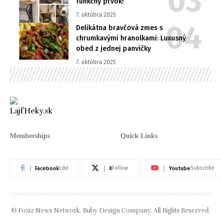
funkčný prvok!
7. októbra 2025
Delikátna bravčová zmes s
chrumkavými hranolkami: Luxusný
obed z jednej panvičky
7. októbra 2025
Memberships
Quick Links
Facebook
X
Youtube
Like
Follow
Subscribe
© Foxiz News Network. Ruby Design Company. All Rights Reserved.