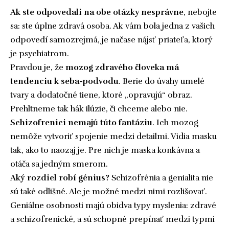
Ak ste odpovedali na obe otázky nesprávne
, nebojte
sa: ste úplne zdravá osoba. Ak vám bola jedna z vašich
odpovedí samozrejmá, je načase nájsť priateľa, ktorý
je psychiatrom.
Pravdou je, že
mozog zdravého človeka má
tendenciu k seba-podvodu
. Berie do úvahy umelé
tvary a dodatočné tiene, ktoré „opravujú“ obraz.
Prehltneme tak hák ilúzie, či chceme alebo nie.
Schizofrenici nemajú túto fantáziu
. Ich mozog
nemôže vytvoriť spojenie medzi detailmi. Vidia masku
tak, ako to naozaj je. Pre nich je maska ​​konkávna a
otáča sa jedným smerom.
Aký rozdiel robí génius?
Schizofrénia a genialita nie
sú také odlišné. Ale je možné medzi nimi rozlišovať.
Geniálne osobnosti majú obidva typy myslenia: zdravé
a schizofrenické, a sú schopné prepínať medzi typmi