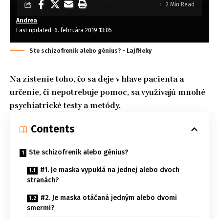
2 Min Read
Andrea
Last updated: 6. februára 2019 13:05
Ste schizofrenik alebo génius? - LajfHeky
Na zistenie toho, čo sa deje v hlave pacienta a
určenie, či nepotrebuje pomoc, sa využívajú mnohé
psychiatrické testy a metódy.
Contents
Ste schizofrenik alebo génius?
#1. Je maska vypuklá na jednej alebo dvoch
stranách?
#2. Je maska otáčaná jedným alebo dvomi
smermi?