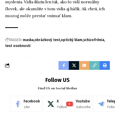
myslenia. Vidia ilúziu len tak, ako to vidí normálny
človek, ale okamžite v tom vidia aj háčik. Ak chcú, ich
mozog môže prestať vnímať klam.
TAGGED:
maska
obrázkový test
optický klam
schizofrénia
test osobnosti
Follow US
Find US on Social Medias
Facebook
X
Youtube
Tele
Like
Follow
Subscribe
Foll