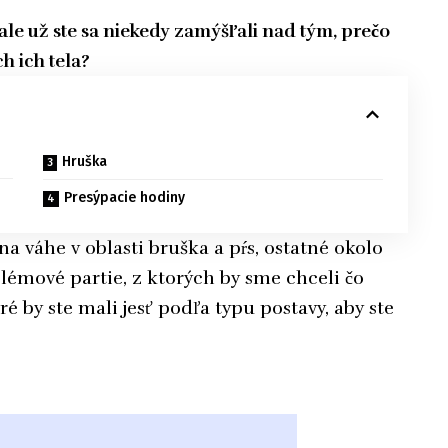
 ale už ste sa niekedy zamýšľali nad tým, prečo
h ich tela?
Hruška
Presýpacie hodiny
a váhe v oblasti bruška a pŕs, ostatné okolo
lémové partie, z ktorých by sme chceli čo
é by ste mali jesť podľa typu postavy, aby ste