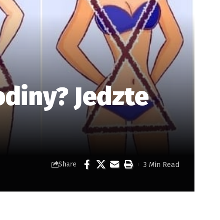
odiny? Jedzte
3 Min Read
Share