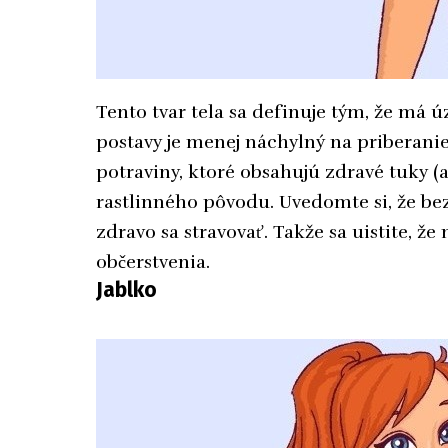
Tento tvar tela sa definuje tým, že má ú
postavy je menej náchylný na priberanie
potraviny, ktoré obsahujú zdravé tuky (a
rastlinného pôvodu. Uvedomte si, že bez o
zdravo sa stravovať. Takže sa uistite, že 
občerstvenia.
Jablko