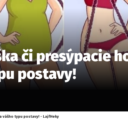
ška či presýpacie h
pu postavy!
ľa vášho typu postavy! - LajfHeky