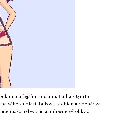
 bokmi a útlejšími prsiami. Ľudia s týmto
na váhe v oblasti bokov a stehien a dochádza
jte mäso, ryby, vajcia, mliečne výrobky a