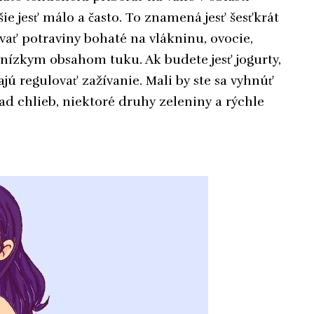
jšie jesť málo a často. To znamená jesť šesťkrát
vať potraviny bohaté na vlákninu, ovocie,
 nízkym obsahom tuku. Ak budete jesť jogurty,
ajú regulovať zažívanie. Mali by ste sa vyhnúť
d chlieb, niektoré druhy zeleniny a rýchle