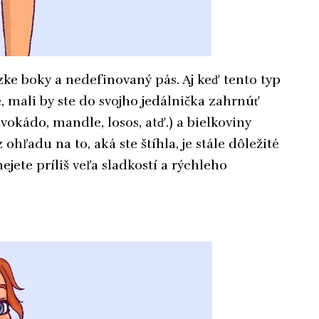
zke boky a nedefinovaný pás. Aj keď tento typ
, mali by ste do svojho jedálnička zahrnúť
vokádo, mandle, losos, atď.) a bielkoviny
hľadu na to, aká ste štíhla, je stále dôležité
nejete príliš veľa sladkostí a rýchleho