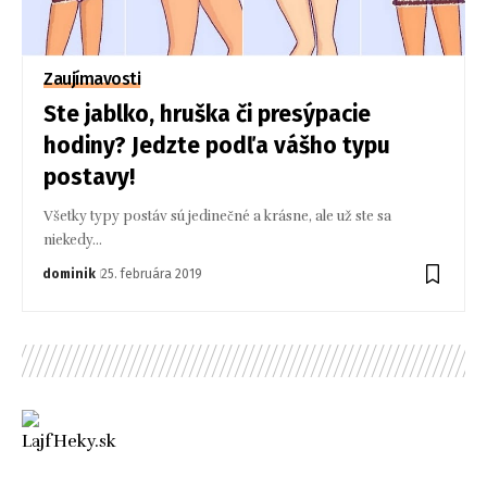
Zaujímavosti
Ste jablko, hruška či presýpacie
hodiny? Jedzte podľa vášho typu
postavy!
Všetky typy postáv sú jedinečné a krásne, ale už ste sa
niekedy…
dominik
25. februára 2019