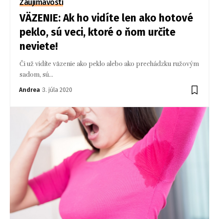
Zaujímavosti
VÄZENIE: Ak ho vidíte len ako hotové
peklo, sú veci, ktoré o ňom určite
neviete!
Či už vidíte väzenie ako peklo alebo ako prechádzku ružovým
sadom, sú…
Andrea
3. júla 2020