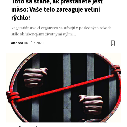
Toto sa stane, ak prestanete jesť
mäso: Vaše telo zareaguje veľmi
rýchlo!
Vegetariánstvo či vegánstvo sa stávajú v posledných rokoch
stále obľúbenejšími životnými štýlmi.…
Andrea
16. júla 2020