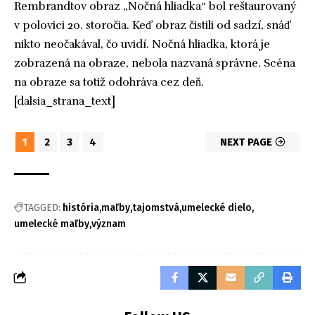
Rembrandtov obraz „Nočná hliadka“ bol reštaurovaný
v polovici 20. storočia. Keď obraz čistili od sadzí, snáď
nikto neočakával, čo uvidí. Nočná hliadka, ktorá je
zobrazená na obraze, nebola nazvaná správne. Scéna
na obraze sa totiž odohráva cez deň.
[dalsia_strana_text]
1
2
3
4
NEXT PAGE
TAGGED:
história
maľby
tajomstvá
umelecké dielo
umelecké maľby
význam