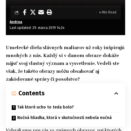
4 Min Read
Andrea
Last updated: 29. marca 2019 14:24
Umelecké diela slávnych maliarov už roky inšpirujú
mnohých z nás. Každý si v danom obraze dokáže
nájsť svoj vlastný význam a vysvetlenie. Vedeli ste
však, že takéto obrazy môžu obsahovať aj
zakódované správy či posolstvo?
Contents
Tak ktoré ucho to teda bolo?
Nočná hliadka, ktorá v skutočnosti nebola nočná
Vybrali sme pre vás 10 známych obrazov, pri ktorých