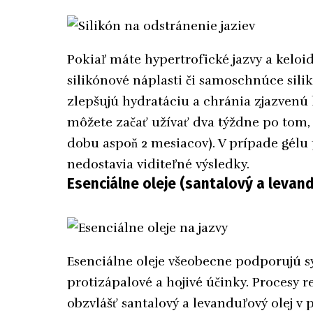
Pokiaľ máte hypertrofické jazvy a keloi
silikónové náplasti či samoschnúce sili
zlepšujú hydratáciu a chránia zjazvenú 
môžete začať užívať dva týždne po tom, 
dobu aspoň 2 mesiacov). V prípade gélu
nedostavia viditeľné výsledky.
Esenciálne oleje (santalový a levand
Esenciálne oleje všeobecne podporujú s
protizápalové a hojivé účinky. Procesy
obzvlášť santalový a levanduľový olej v p