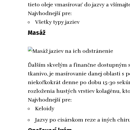
tieto oleje vmasírovať do jazvy a všímajt
Najvhodnejší pre:
Všetky typy jaziev
Masáž
Ďalším skvelým a finančne dostupným s
tkanivo, je masírovanie danej oblasti s
niekoľkokrát denne po dobu 15-30 sekún
rozloženia hustých vrstiev kolagénu, k
Najvhodnejší pre:
Keloidy
Jazvy po cisárskom reze a iných chi