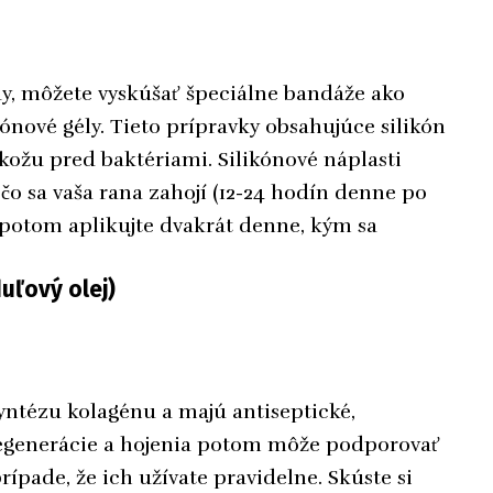
dy, môžete vyskúšať špeciálne bandáže ako
kónové gély. Tieto prípravky obsahujúce silikón
kožu pred baktériami. Silikónové náplasti
čo sa vaša rana zahojí (12-24 hodín denne po
 potom aplikujte dvakrát denne, kým sa
uľový olej)
yntézu kolagénu a majú antiseptické,
 regenerácie a hojenia potom môže podporovať
rípade, že ich užívate pravidelne. Skúste si