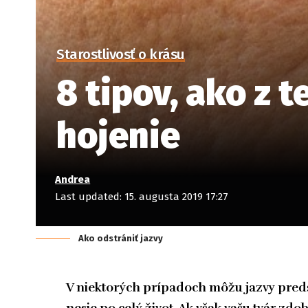
Starostlivosť o krásu
8 tipov, ako z t
hojenie
Andrea
Last updated: 15. augusta 2019 17:27
Ako odstrániť jazvy
V niektorých prípadoch môžu jazvy preds