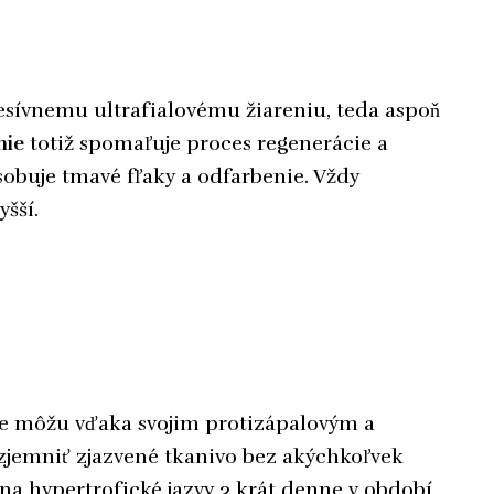
resívnemu ultrafialovému žiareniu, teda aspoň
nie
totiž spomaľuje proces regenerácie a
obuje tmavé fľaky a odfarbenie. Vždy
yšší.
le môžu vďaka svojim protizápalovým a
zjemniť zjazvené tkanivo bez akýchkoľvek
 na hypertrofické jazvy 3 krát denne v období