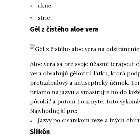
akné
strie
Gél z čistého aloe vera
Aloe vera sa pre svoje úžasné terapeutic
vera obsahujú gélovitú látku, ktorá po
protizápalový a antiseptický účinok. Ten
priamo na jazvu a vmasírujte ho do ko
pôsobiť a potom ho zmyte. Toto vykonáv
Najvhodnejší pre:
Jazvy po cisárskom reze a iných chi
Silikón