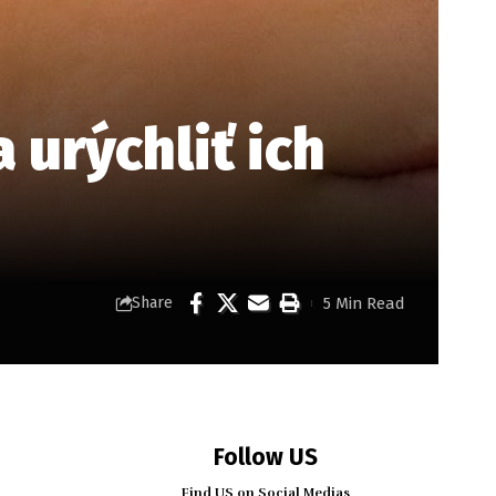
a urýchliť ich
5 Min Read
Share
Follow US
Find US on Social Medias