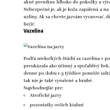
akné prenikne hlboko do pokožky a výra
Nebezpečné je, ak je koža zapálená a na 
uzliny. Ak sa chcete jazvám vyvarovať, dô
liečiť.
Vazelína
Podľa niekoľkých štúdií sa vazelína v 
preukázala ako účinný a spoľahlivý liek
denne po dobu 1-3 týždňov pomôže udrž
tak nie je také vysušené a hrubé.
Najvhodnejšie pre:
Atrofické jazvy
pozostatky ovčích kiahní