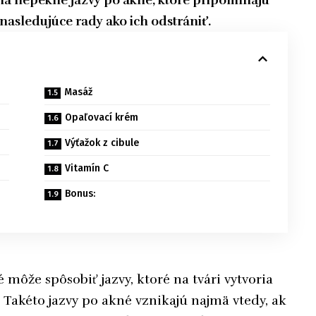
obia nepekné jazvy po akné, ktoré pripomínajú
 nasledujúce rady ako ich odstrániť.
Masáž
Opaľovací krém
Výťažok z cibule
Vitamín C
Bonus:
 môže spôsobiť jazvy, ktoré na tvári vytvoria
 Takéto jazvy po akné vznikajú najmä vtedy, ak