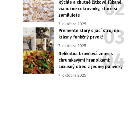
Rýchle a chutné žĺtkové fúkané
vianočné cukrovinky, ktoré si
zamilujete
7. októbra 2025
Premeňte starý šijací stroj na
krásny funkčný prvok!
7. októbra 2025
Delikátna bravčová zmes s
chrumkavými hranolkami:
Luxusný obed z jednej panvičky
7. októbra 2025