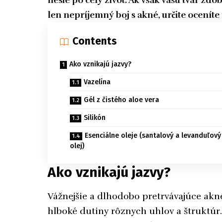
nesie po celý život. Ak však vašu tvár zd
len nepríjemný boj s akné, určite oceníte
Contents
Ako vznikajú jazvy?
Vazelína
Gél z čistého aloe vera
Silikón
Esenciálne oleje (santalový a levanduľový
olej)
Ako vznikajú jazvy?
Vážnejšie a dlhodobo pretrvávajúce akné
hlboké dutiny rôznych uhlov a štruktúr.