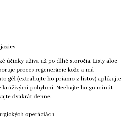
ké účinky užíva už po dlhé storočia. Listy aloe
dporuje proces regenerácie kože a má
to gél (extrahujte ho priamo z listov) aplikujte
že krúživými pohybmi. Nechajte ho 30 minút
ajte dvakrát denne.
rurgických operáciách