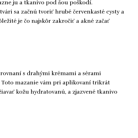
zne ju a tkanivo pod ňou poškodí.
tvári sa začnú tvoriť hrubé červenkasté cysty a
ležité je čo najskôr zakročiť a akné začať
porovnaní s drahými krémami a sérami
. Toto mazanie vám pri aplikovaní trikrát
iavať kožu hydratovanú, a zjazvené tkanivo