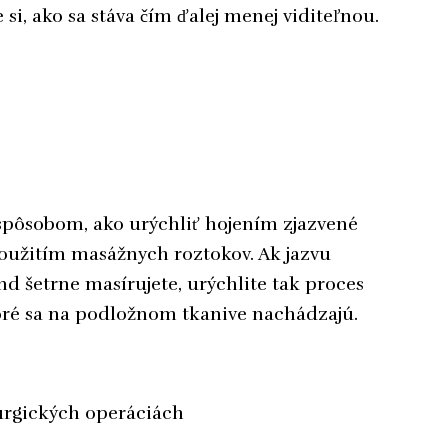
e si, ako sa stáva čím ďalej menej viditeľnou.
pôsobom, ako urýchliť hojením zjazvené
 použitím masážnych roztokov. Ak jazvu
d šetrne masírujete, urýchlite tak proces
toré sa na podložnom tkanive nachádzajú.
rurgických operáciách