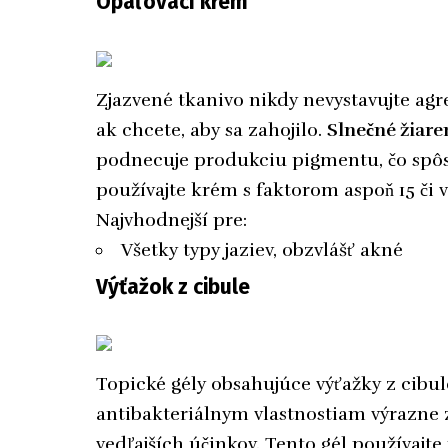
Opaľovací krém
Zjazvené tkanivo nikdy nevystavujte ag
ak chcete, aby sa zahojilo.
Slnečné žiare
podnecuje produkciu pigmentu, čo spôs
používajte krém s faktorom aspoň 15 či v
Najvhodnejší pre:
Všetky typy jaziev, obzvlášť akné
Výťažok z cibule
Topické gély obsahujúce výťažky z cibu
antibakteriálnym vlastnostiam výrazne 
vedľajších účinkov. Tento gél používajte