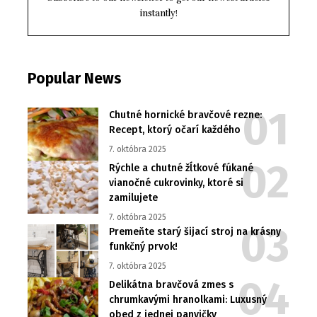
instantly!
Popular News
Chutné hornické bravčové rezne:
Recept, ktorý očarí každého
7. októbra 2025
Rýchle a chutné žĺtkové fúkané
vianočné cukrovinky, ktoré si
zamilujete
7. októbra 2025
Premeňte starý šijací stroj na krásny
funkčný prvok!
7. októbra 2025
Delikátna bravčová zmes s
chrumkavými hranolkami: Luxusný
obed z jednej panvičky