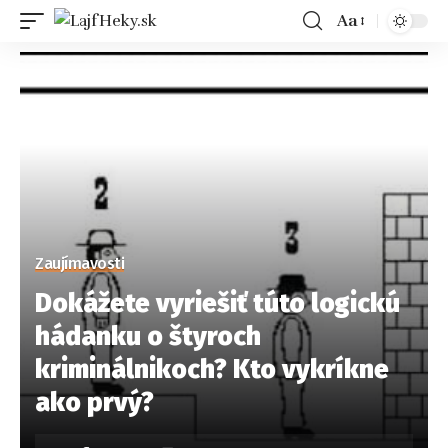
Aa
Zaujímavosti
Dokážete vyriešiť túto logickú
hádanku o štyroch
kriminálnikoch? Kto vykríkne
ako prvý?