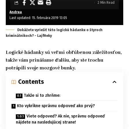
2 Min Read
Andrea
Last updated: 15. februára 2019 13:05
Dokážete vyriešiť túto logickú hádanku o štyroch
kriminálnikoch? - LajfHeky
Logické hádanky sú veľmi obľúbenou záležitosťou,
takže vám prinášame ďalšiu, aby ste trochu
potrápili svoje mozgové bunky.
Contents
Takže si to zhrňme:
Kto vykríkne správnu odpoveď ako prvý?
Viete odpoveď? Ak nie, správnu odpoveď
nájdete na nasledujúcej strane!