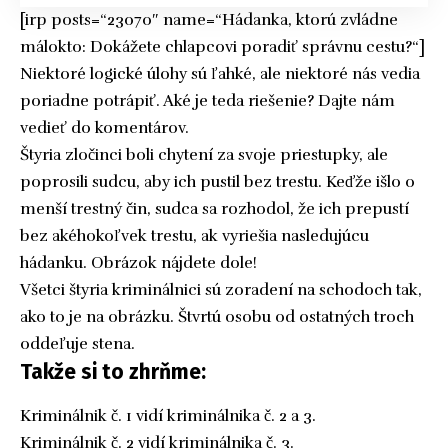
[irp posts=“23070″ name=“Hádanka, ktorú zvládne
málokto: Dokážete chlapcovi poradiť správnu cestu?“]
Niektoré logické úlohy sú ľahké, ale niektoré nás vedia
poriadne potrápiť. Aké je teda riešenie? Dajte nám
vedieť do komentárov.
Štyria zločinci boli chytení za svoje priestupky, ale
poprosili sudcu, aby ich pustil bez trestu. Keďže išlo o
menší trestný čin, sudca sa rozhodol, že ich prepustí
bez akéhokoľvek trestu, ak vyriešia nasledujúcu
hádanku. Obrázok nájdete dole!
Všetci štyria kriminálnici sú zoradení na schodoch tak,
ako to je na obrázku. Štvrtú osobu od ostatných troch
oddeľuje stena.
Takže si to zhrňme:
Kriminálnik č. 1 vidí kriminálnika č. 2 a 3.
Kriminálnik č. 2 vidí kriminálnika č. 3.