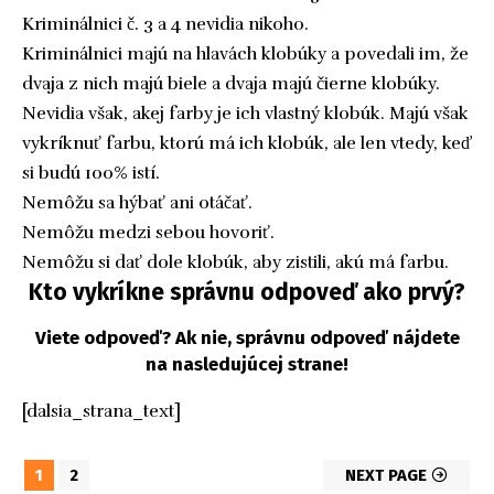
Kriminálnici č. 3 a 4 nevidia nikoho.
Kriminálnici majú na hlavách klobúky a povedali im, že
dvaja z nich majú biele a dvaja majú čierne klobúky.
Nevidia však, akej farby je ich vlastný klobúk. Majú však
vykríknuť farbu, ktorú má ich klobúk, ale len vtedy, keď
si budú 100% istí.
Nemôžu sa hýbať ani otáčať.
Nemôžu medzi sebou hovoriť.
Nemôžu si dať dole klobúk, aby zistili, akú má farbu.
Kto vykríkne správnu odpoveď ako prvý?
Viete odpoveď? Ak nie, správnu odpoveď nájdete
na nasledujúcej strane!
[dalsia_strana_text]
1
2
NEXT PAGE