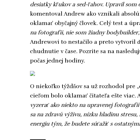
desiatky kľukov a sed-ľahov. Upravil som os
komentoval Andrew ako vznikali absolút
oklamať obyčajný človek. Celý test a úpr
na fotografii, nie som žiadny bodybuilder,
Andrewovi to nestačilo a preto vytvoril 
chudnutie v čase. Pozrite sa na nasleduj
počas jednej hodiny.
O niekoľko týždňov sa už rozhodol pre „
cieľom bolo oklamať čitateľa ešte viac
vyzerať ako niekto na upravenej fotografi
sa na zdravú výživu, nízku hladinu stresu,
energiu tým, že budete súťažiť s ostatnými.