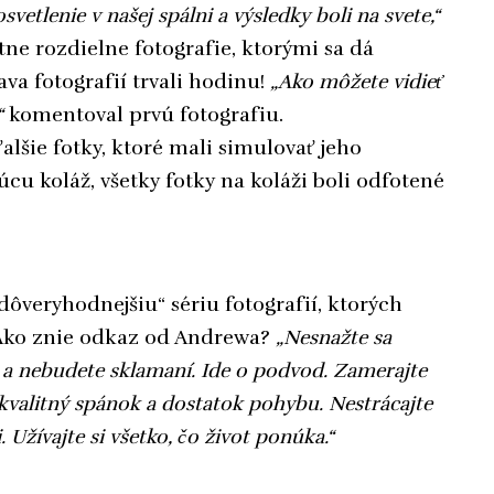
vetlenie v našej spálni a výsledky boli na svete,“
ne rozdielne fotografie, ktorými sa dá
ava fotografií trvali hodinu!
„Ako môžete vidieť
“
komentoval prvú fotografiu.
ďalšie fotky, ktoré mali simulovať jeho
úcu koláž, všetky fotky na koláži boli odfotené
dôveryhodnejšiu“ sériu fotografií, ktorých
. Ako znie odkaz od Andrewa?
„Nesnažte sa
i a nebudete sklamaní. Ide o podvod. Zamerajte
 kvalitný spánok a dostatok pohybu. Nestrácajte
 Užívajte si všetko, čo život ponúka.“