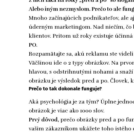
z nich láka na fotky „pred a po“ so sloga
Alebo iným nezmyslom. Prečo to ale fun
Mnoho začínajúcich podnikateľov, ale aj
úderným marketingom. Nad niečím, čo b
klientov. Pritom už roky existuje účin
PO
.
Rozpamätajte sa, akú reklamu ste videl
Väčšinou ide o 2 typy obrázkov. Na prv
hlavou, s odstrihnutými nohami a snaž
obrázku je výsledok pred a po. Človek, kt
Prečo to tak dokonale funguje?
Aká psychológia je za tým? Úplne jedno
obrázok je viac ako 1000 slov.
Prvý dôvod,
prečo obrázky pred a po fung
vašim zákazníkom ukážete toho istého c