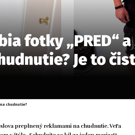
obia fotky „PRED“ a
udnutie? Je to čis
 na chudnutie?
doslova preplnený reklamami na chudnutie. Veľa