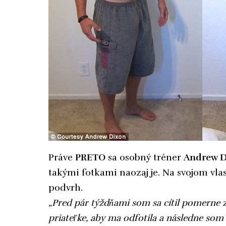
Práve
PRETO
sa osobný tréner
Andrew D
takými fotkami naozaj je. Na svojom vlas
podvrh.
„Pred pár týždňami som sa cítil pomerne 
priateľke, aby ma odfotila a následne som u