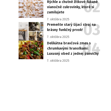
Rýchle a chutné žĺtkové fúkané
vianočné cukrovinky, ktoré si
zamilujete
7. októbra 2025
Premeňte starý šijací stroj na
krásny funkčný prvok!
7. októbra 2025
Delikátna bravčová zmes s
chrumkavými hranolkami:
Luxusný obed z jednej panvičky
7. októbra 2025