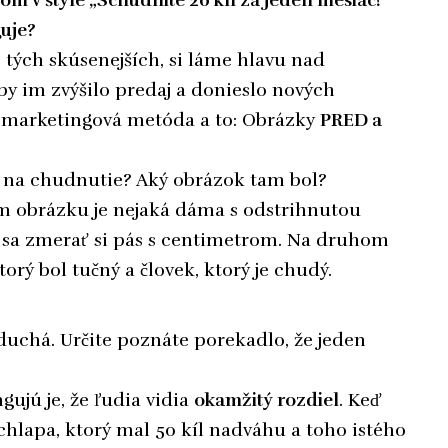
nom v štýle „Schudnite 20 kíl za jeden mesiac!“
guje?
 tých skúsenejších, si láme hlavu nad
y im zvýšilo predaj a donieslo nových
ná marketingová metóda a to: Obrázky
PRED a
i na chudnutie? Aký obrázok tam bol?
om obrázku je nejaká dáma s odstrihnutou
í sa zmerať si pás s centimetrom. Na druhom
orý bol tučný a človek, ktorý je chudý.
duchá. Určite poznáte porekadlo, že jeden
ujú je, že ľudia vidia
okamžitý rozdiel
. Keď
hlapa, ktorý mal 50 kíl nadváhu a toho istého