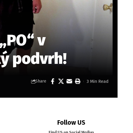
 „PO“ v
tý podvrh!
3 Min Read
Share
Follow US
Find US on Social Medias