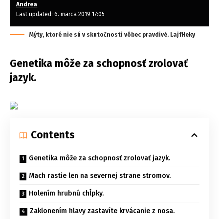
Andrea
Last updated: 6. marca 2019 17:05
Mýty, ktoré nie sú v skutočnosti vôbec pravdivé. LajfHeky
Genetika môže za schopnosť zrolovať
jazyk.
Contents
Genetika môže za schopnosť zrolovať jazyk.
Mach rastie len na severnej strane stromov.
Holením hrubnú chĺpky.
Zaklonením hlavy zastavíte krvácanie z nosa.