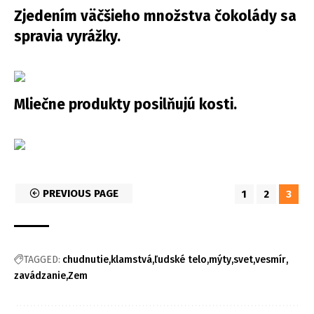
Zjedením väčšieho množstva čokolády sa
spravia vyrážky.
Mliečne produkty posilňujú kosti.
PREVIOUS PAGE
1
2
3
TAGGED:
chudnutie
klamstvá
ľudské telo
mýty
svet
vesmír
zavádzanie
Zem