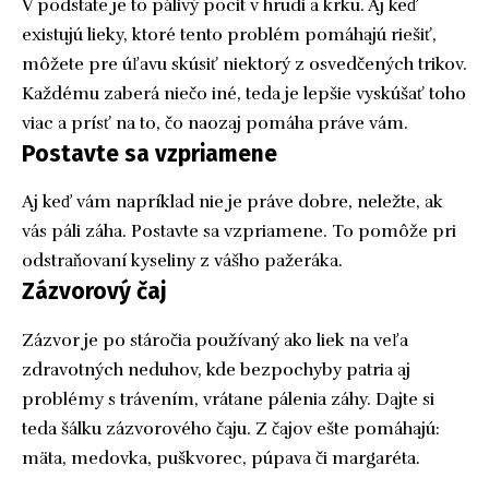
V podstate je to pálivý pocit v hrudi a krku. Aj keď
existujú lieky, ktoré tento problém pomáhajú riešiť,
môžete pre úľavu skúsiť niektorý z osvedčených trikov.
Každému zaberá niečo iné, teda je lepšie vyskúšať toho
viac a prísť na to, čo naozaj pomáha práve vám.
Postavte sa vzpriamene
Aj keď vám napríklad nie je práve dobre, neležte, ak
vás páli záha. Postavte sa vzpriamene. To pomôže pri
odstraňovaní kyseliny z vášho pažeráka.
Zázvorový čaj
Zázvor je po stáročia používaný ako liek na veľa
zdravotných neduhov, kde bezpochyby patria aj
problémy s trávením, vrátane pálenia záhy. Dajte si
teda šálku zázvorového čaju. Z čajov ešte pomáhajú:
mäta, medovka, puškvorec, púpava či margaréta.