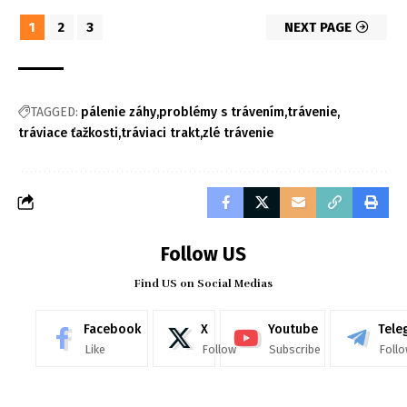
1
2
3
NEXT PAGE
TAGGED:
pálenie záhy
problémy s trávením
trávenie
tráviace ťažkosti
tráviaci trakt
zlé trávenie
Follow US
Find US on Social Medias
Facebook
X
Youtube
Tele
Like
Follow
Subscribe
Foll