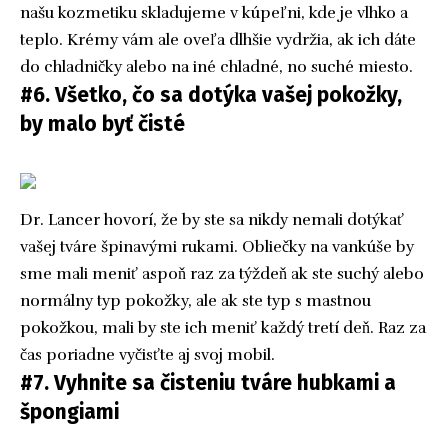
našu kozmetiku skladujeme v kúpeľni, kde je vlhko a
teplo. Krémy vám ale oveľa dlhšie vydržia, ak ich dáte
do chladničky alebo na iné chladné, no suché miesto.
#6. Všetko, čo sa dotýka vašej pokožky,
by malo byť čisté
Dr. Lancer hovorí, že by ste sa nikdy nemali dotýkať
vašej tváre špinavými rukami. Obliečky na vankúše by
sme mali meniť aspoň raz za týždeň ak ste suchý alebo
normálny typ pokožky, ale ak ste typ s mastnou
pokožkou, mali by ste ich meniť každý tretí deň. Raz za
čas poriadne vyčisťte aj svoj mobil.
#7. Vyhnite sa čisteniu tváre hubkami a
špongiami