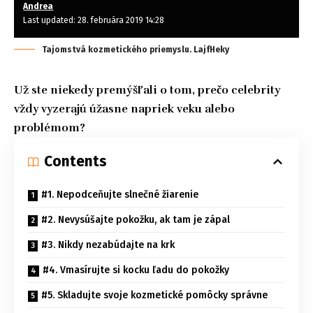
Andrea
Last updated: 28. februára 2019 14:28
Tajomstvá kozmetického priemyslu. LajfHeky
Už ste niekedy premýšľali o tom, prečo celebrity
vždy vyzerajú úžasne napriek veku alebo
problémom?
Contents
#1. Nepodceňujte slnečné žiarenie
#2. Nevysúšajte pokožku, ak tam je zápal
#3. Nikdy nezabúdajte na krk
#4. Vmasírujte si kocku ľadu do pokožky
#5. Skladujte svoje kozmetické pomôcky správne