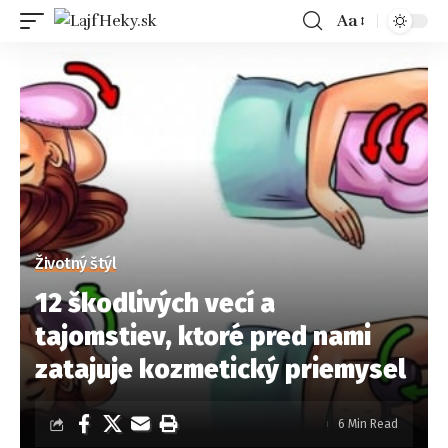
Aa
Životný štýl
12 škodlivých vecí a
tajomstiev, ktoré pred nami
zatajuje kozmetický priemysel
6 Min Read