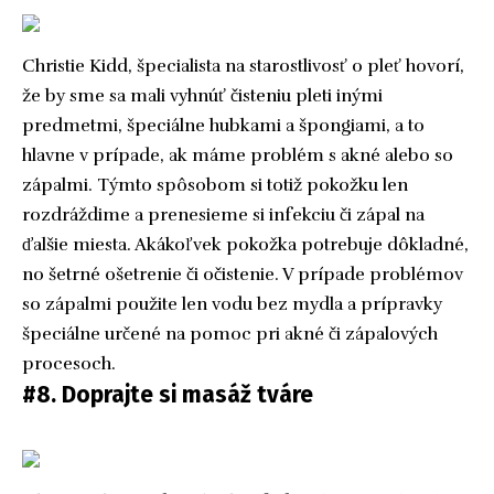
Christie Kidd, špecialista na starostlivosť o pleť hovorí,
že by sme sa mali vyhnúť čisteniu pleti inými
predmetmi, špeciálne hubkami a špongiami, a to
hlavne v prípade, ak máme problém s akné alebo so
zápalmi. Týmto spôsobom si totiž pokožku len
rozdráždime a prenesieme si infekciu či zápal na
ďalšie miesta. Akákoľvek pokožka potrebuje dôkladné,
no šetrné ošetrenie či očistenie. V prípade problémov
so zápalmi použite len vodu bez mydla a prípravky
špeciálne určené na pomoc pri akné či zápalových
procesoch.
#8. Doprajte si masáž tváre