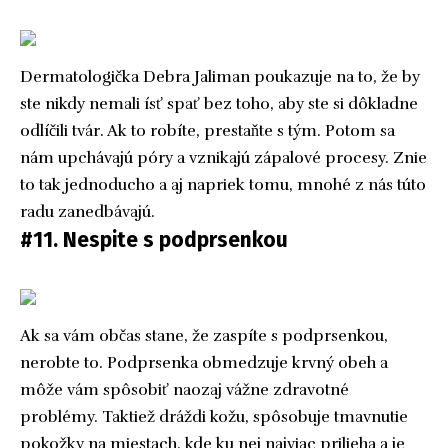
Dermatologička Debra Jaliman poukazuje na to, že by
ste nikdy nemali ísť spať bez toho, aby ste si dôkladne
odlíčili tvár. Ak to robíte, prestaňte s tým. Potom sa
nám upchávajú póry a vznikajú zápalové procesy. Znie
to tak jednoducho a aj napriek tomu, mnohé z nás túto
radu zanedbávajú.
#11. Nespite s podprsenkou
Ak sa vám občas stane, že zaspíte s podprsenkou,
nerobte to. Podprsenka obmedzuje krvný obeh a
môže vám spôsobiť naozaj vážne zdravotné
problémy. Taktiež dráždi kožu, spôsobuje tmavnutie
pokožky na miestach, kde ku nej najviac prilieha a je