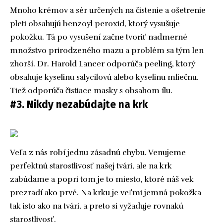
Mnoho krémov a sér určených na čistenie a ošetrenie
pleti obsahujú benzoyl peroxid, ktorý vysušuje
pokožku. Tá po vysušení začne tvoriť nadmerné
množstvo prirodzeného mazu a problém sa tým len
zhorší. Dr. Harold Lancer odporúča peeling, ktorý
obsahuje kyselinu salycilovú alebo kyselinu mliečnu.
Tiež odporúča čistiace masky s obsahom ílu.
#3. Nikdy nezabúdajte na krk
Veľa z nás robí jednu zásadnú chybu. Venujeme
perfektnú starostlivosť našej tvári, ale na krk
zabúdame a popri tom je to miesto, ktoré náš vek
prezradí ako prvé. Na krku je veľmi jemná pokožka
tak isto ako na tvári, a preto si vyžaduje rovnakú
starostlivosť.