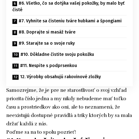
#6. Všetko, čo sa dotýka vašej pokožky, by malo byť
čisté
#7. Vyhnite sa čisteniu tváre hubkami a špongiami
#8. Doprajte si masáž tváre
#9. Starajte sa o svoje ruky
#10. Dôkladne čistite svoju pokožku
#11. Nespite s podprsenkou
12. Výrobky obsahujú rakovinové zložky
Samozrejme, že je pre ne starostlivosť o svoj vzhľad
priorita číslo jedna a my nikdy nebudeme mať toľko
času a prostriedkov ako oni, ale to neznamená, že
neexistujú dostupné pravidlá a triky ktorých by sa mala
držať každá z nás.
Poďme sa na to spolu pozrieť!