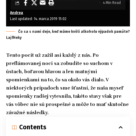
4 Min Read
Andrea
Last updated: 14. marca 2019 15:02
Čo sa s nami deje, keď máme kvôli alkoholu výpadok pamäte?
LajfHeky
Tento pocit už zažil asi každý z nás. Po
preflámovanej noci sa zobudíte so suchom v
ústach, boľavou hlavou a len matnými
spomienkami na to, čo sa okolo vás dialo. V
niektorých prípadoch sme šťastní, že naša myseľ
spomienky radšej vytesnila, takéto stavy však pre
vás vôbec nie sú prospešné a môže to mať skutočne
závažné následky.
Contents