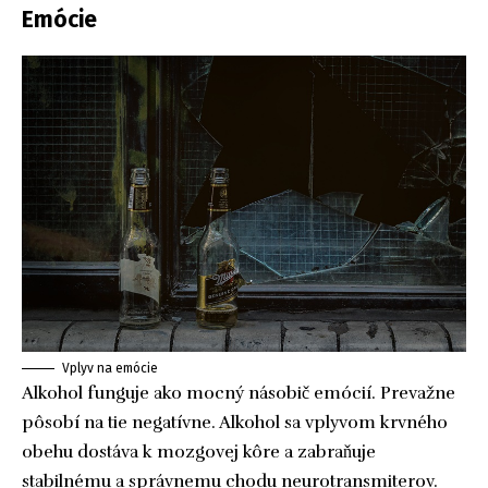
Emócie
Vplyv na emócie
Alkohol funguje ako mocný násobič emócií. Prevažne
pôsobí na tie negatívne. Alkohol sa vplyvom krvného
obehu dostáva k mozgovej kôre a zabraňuje
stabilnému a správnemu chodu neurotransmiterov.