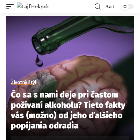
Aa
Životný štýl
Čo sa s nami deje pri častom
požívaní alkoholu? Tieto fakty
vás (možno) od jeho ďalšieho
popíjania odradia