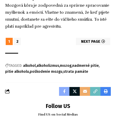
Mozgová kôra je zodpovedná za správne spracovanie
myšlienok a emócií. Vlastne to znamená, že keď pijete
smutní, dostanete sa ešte do väčšieho smútku. To isté
platí napríklad pre agresivitu.
1
2
NEXT PAGE
TAGGED:
alkohol
alkoholizmus
mozog
nadmerné pitie
pitie alkoholu
poškodenie mozgu
strata pamäte
Follow US
Find US on Social Medias