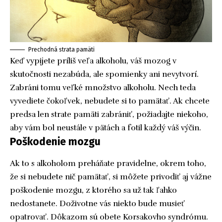
Prechodná strata pamäti
Keď vypijete príliš veľa alkoholu, váš mozog v
skutočnosti nezabúda, ale spomienky ani nevytvorí.
Zabráni tomu veľké množstvo alkoholu. Nech teda
vyvediete čokoľvek, nebudete si to pamätať. Ak chcete
predsa len strate pamäti zabrániť, požiadajte niekoho,
aby vám bol neustále v pätách a fotil každý váš výčin.
Poškodenie mozgu
Ak to s alkoholom preháňate pravidelne, okrem toho,
že si nebudete nič pamätať, si môžete privodiť aj vážne
poškodenie mozgu, z ktorého sa už tak ľahko
nedostanete. Doživotne vás niekto bude musieť
opatrovať. Dôkazom sú obete Korsakovho syndrómu.