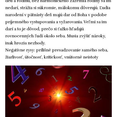
deti a rodinu, bez harmonického zázemia rodiny sa im
nedarí, strážia si súkromie, málokomu dôverujú. Ľudia
narodení v pätnásty deň majú dar od Boha v podobe
príjemného vystupovania a vyžarovania. Veľmi sa im
darí a to je dôvod, prečo si ťažko hľadajú
rovnocenných ľudí okolo seba. Musia zvýšiť nároky,
inak hrozia nezhody.
Negatívne rysy: prílišné presadzovanie samého seba,
žiarlivosť, útočnosť, kritickosť, vnútorné neistoty