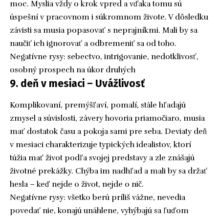
moc. Myslia vždy o krok vpred a vďaka tomu sú
úspešní v pracovnom i súkromnom živote. V dôsledku
závisti sa musia popasovať s neprajníkmi. Mali by sa
naučiť ich ignorovať a odbremeniť sa od toho.
Negatívne rysy: sebectvo, intrigovanie, nedotklivosť,
osobný prospech na úkor druhých
9. deň v mesiaci – Uvážlivosť
Komplikovaní, premýšľaví, pomalí, stále hľadajú
zmysel a súvislosti, závery hovoria priamočiaro, musia
mať dostatok času a pokoja sami pre seba. Deviaty deň
v mesiaci charakterizuje typických idealistov, ktorí
túžia mať život podľa svojej predstavy a zle znášajú
životné prekážky. Chýba im nadhľad a mali by sa držať
hesla – keď nejde o život, nejde o nič.
Negatívne rysy: všetko berú príliš vážne, nevedia
povedať nie, konajú unáhlene, vyhýbajú sa ľuďom