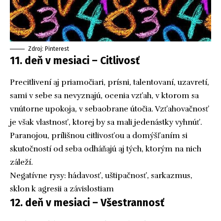
Zdroj: Pinterest
11. deň v mesiaci – Citlivosť
Precitlivení aj priamočiari, prísni, talentovaní, uzavretí,
sami v sebe sa nevyznajú, ocenia vzťah, v ktorom sa
vnútorne upokoja, v sebaobrane útočia. Vzťahovačnosť
je však vlastnosť, ktorej by sa mali jedenástky vyhnúť.
Paranojou, prílišnou citlivosťou a domýšľaním si
skutočností od seba odháňajú aj tých, ktorým na nich
záleží.
Negatívne rysy: hádavosť, uštipačnosť, sarkazmus,
sklon k agresii a závislostiam
12. deň v mesiaci – Všestrannosť