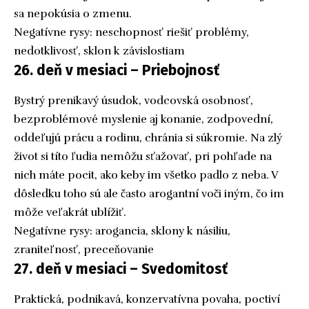
sa nepokúsia o zmenu.
Negatívne rysy: neschopnosť riešiť problémy,
nedotklivosť, sklon k závislostiam
26. deň v mesiaci – Priebojnosť
Bystrý prenikavý úsudok, vodcovská osobnosť,
bezproblémové myslenie aj konanie, zodpovední,
oddeľujú prácu a rodinu, chránia si súkromie. Na zlý
život si títo ľudia nemôžu sťažovať, pri pohľade na
nich máte pocit, ako keby im všetko padlo z neba. V
dôsledku toho sú ale často arogantní voči iným, čo im
môže veľakrát ublížiť.
Negatívne rysy: arogancia, sklony k násiliu,
zraniteľnosť, preceňovanie
27. deň v mesiaci – Svedomitosť
Praktická, podnikavá, konzervatívna povaha, poctiví