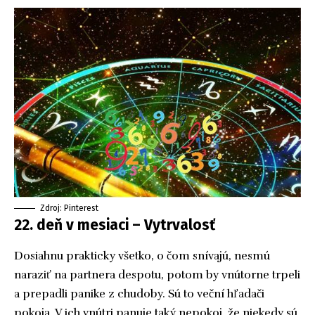
Zdroj: Pinterest
22. deň v mesiaci – Vytrvalosť
Dosiahnu prakticky všetko, o čom snívajú, nesmú
naraziť na partnera despotu, potom by vnútorne trpeli
a prepadli panike z chudoby. Sú to veční hľadači
pokoja. V ich vnútri panuje taký nepokoj, že niekedy sú