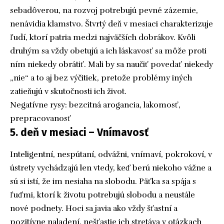
sebadôverou, na rozvoj potrebujú pevné zázemie,
nenávidia klamstvo. Štvrtý deň v mesiaci charakterizuje
ľudí, ktorí patria medzi najväčších dobrákov. Kvôli
druhým sa vždy obetujú a ich láskavosť sa môže proti
ním niekedy obrátiť. Mali by sa naučiť povedať niekedy
„nie“ a to aj bez výčitiek, pretože problémy iných
zatieňujú v skutočnosti ich život.
Negatívne rysy: bezcitná arogancia, lakomosť,
prepracovanosť
5. deň v mesiaci – Vnímavosť
Inteligentní, nespútaní, odvážni, vnímaví, pokrokoví, v
ústrety vychádzajú len vtedy, keď berú niekoho vážne a
sú si istí, že im nesiaha na slobodu. Päťka sa spája s
ľuďmi, ktorí k životu potrebujú slobodu a neustále
nové podnety. Hoci sa javia ako vždy šťastní a
pozitívne naladení, nešťastie ich stretáva v otázkach