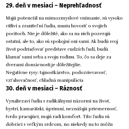
29. deň v mesiaci – Neprehľadnosť
Majú potenciál na mimozmyslové vnímanie, sú vysoko
citliví a zraniteľní ľudia, musia hovoriť o svojich
pocitoch. Nie je dôležité, ako sa na nich pozerajú
ostatní, ale to, ako sú spokojní oni sami. Ak budú svoj
život podriaďovať predstave cudzích ľudí, budú
klamať sami seba a svoju rodinu. To, čo sa deje za
dverami domácnosti je dôležitejšie.
Negatívne rysy: tajnostkárstvo, podozrievavosť,
vzťahovačnosť, chladná manipulácia
30. deň v mesiaci – Ráznosť
Vynaliezaví ľudia s radikálnymi názormi na život,
bystrí, kamarátski, úprimní, neznášajú priemernosť,
tvrdo pracujúci, majú radi komfort. Títo ľudia sú
dobráci s veľkým srdcom, no niekedy na to môžu