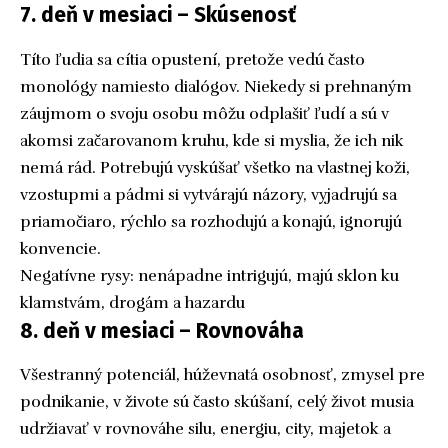
7. deň v mesiaci – Skúsenosť
Títo ľudia sa cítia opustení, pretože vedú často
monológy namiesto dialógov. Niekedy si prehnaným
záujmom o svoju osobu môžu odplašiť ľudí a sú v
akomsi začarovanom kruhu, kde si myslia, že ich nik
nemá rád. Potrebujú vyskúšať všetko na vlastnej koži,
vzostupmi a pádmi si vytvárajú názory, vyjadrujú sa
priamočiaro, rýchlo sa rozhodujú a konajú, ignorujú
konvencie.
Negatívne rysy: nenápadne intrigujú, majú sklon ku
klamstvám, drogám a hazardu
8. deň v mesiaci – Rovnováha
Všestranný potenciál, húževnatá osobnosť, zmysel pre
podnikanie, v živote sú často skúšaní, celý život musia
udržiavať v rovnováhe silu, energiu, city, majetok a