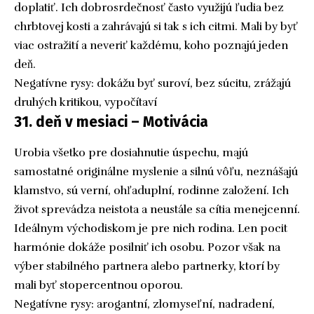
doplatiť. Ich dobrosrdečnosť často využijú ľudia bez
chrbtovej kosti a zahrávajú si tak s ich citmi. Mali by byť
viac ostražití a neveriť každému, koho poznajú jeden
deň.
Negatívne rysy: dokážu byť suroví, bez súcitu, zrážajú
druhých kritikou, vypočítaví
31. deň v mesiaci – Motivácia
Urobia všetko pre dosiahnutie úspechu, majú
samostatné originálne myslenie a silnú vôľu, neznášajú
klamstvo, sú verní, ohľaduplní, rodinne založení. Ich
život sprevádza neistota a neustále sa cítia menejcenní.
Ideálnym východiskom je pre nich rodina. Len pocit
harmónie dokáže posilniť ich osobu. Pozor však na
výber stabilného partnera alebo partnerky, ktorí by
mali byť stopercentnou oporou.
Negatívne rysy: arogantní, zlomyseľní, nadradení,