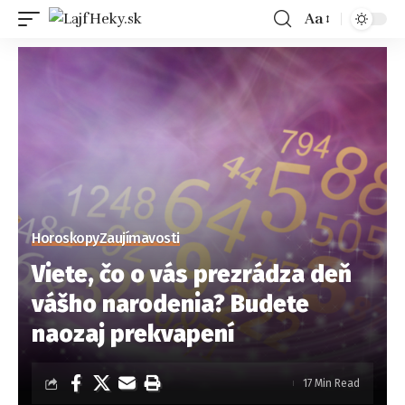
Aa
Horoskopy
Zaujímavosti
Viete, čo o vás prezrádza deň
vášho narodenia? Budete
naozaj prekvapení
17 Min Read