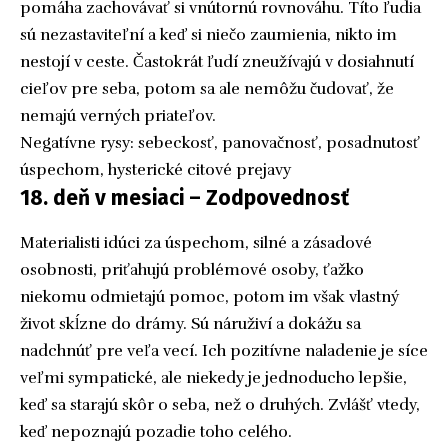
pomáha zachovávať si vnútornú rovnováhu. Títo ľudia
sú nezastaviteľní a keď si niečo zaumienia, nikto im
nestojí v ceste. Častokrát ľudí zneužívajú v dosiahnutí
cieľov pre seba, potom sa ale nemôžu čudovať, že
nemajú verných priateľov.
Negatívne rysy: sebeckosť, panovačnosť, posadnutosť
úspechom, hysterické citové prejavy
18. deň v mesiaci – Zodpovednosť
Materialisti idúci za úspechom, silné a zásadové
osobnosti, priťahujú problémové osoby, ťažko
niekomu odmietajú pomoc, potom im však vlastný
život skĺzne do drámy. Sú náruživí a dokážu sa
nadchnúť pre veľa vecí. Ich pozitívne naladenie je síce
veľmi sympatické, ale niekedy je jednoducho lepšie,
keď sa starajú skôr o seba, než o druhých. Zvlášť vtedy,
keď nepoznajú pozadie toho celého.