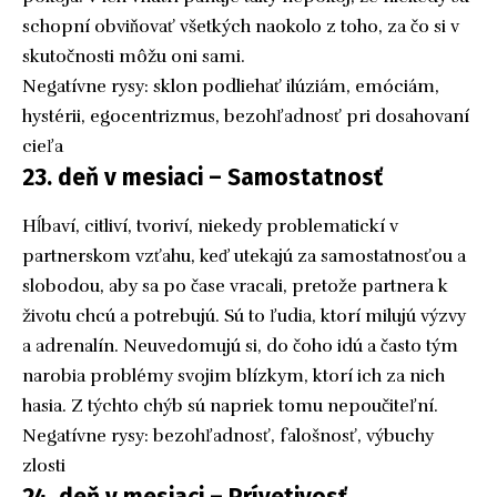
schopní obviňovať všetkých naokolo z toho, za čo si v
skutočnosti môžu oni sami.
Negatívne rysy: sklon podliehať ilúziám, emóciám,
hystérii, egocentrizmus, bezohľadnosť pri dosahovaní
cieľa
23. deň v mesiaci – Samostatnosť
Hĺbaví, citliví, tvoriví, niekedy problematickí v
partnerskom vzťahu, keď utekajú za samostatnosťou a
slobodou, aby sa po čase vracali, pretože partnera k
životu chcú a potrebujú. Sú to ľudia, ktorí milujú výzvy
a adrenalín. Neuvedomujú si, do čoho idú a často tým
narobia problémy svojim blízkym, ktorí ich za nich
hasia. Z týchto chýb sú napriek tomu nepoučiteľní.
Negatívne rysy: bezohľadnosť, falošnosť, výbuchy
zlosti