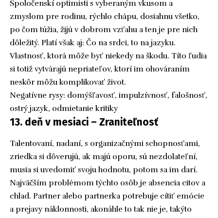
Spoločenskí optimisti s vyberaným vkusom a
zmyslom pre rodinu, rýchlo chápu, dosiahnu všetko,
po čom túžia, žijú v dobrom vzťahu a ten je pre nich
dôležitý. Platí však aj: Čo na srdci, to na jazyku.
Vlastnosť, ktorá môže byť niekedy na škodu. Títo ľudia
si totiž vytvárajú nepriateľov, ktorí im ohováraním
neskôr môžu komplikovať život.
Negatívne rysy: domýšľavosť, impulzívnosť, falošnosť,
ostrý jazyk, odmietanie kritiky
13. deň v mesiaci – Zraniteľnosť
Talentovaní, nadaní, s organizačnými schopnosťami,
zriedka si dôverujú, ak majú oporu, sú nezdolateľní,
musia si uvedomiť svoju hodnotu, potom sa im darí.
Najväčším problémom týchto osôb je absencia citov a
chlad. Partner alebo partnerka potrebuje cítiť emócie
a prejavy náklonnosti, akonáhle to tak nie je, takýto