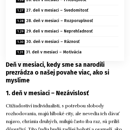
27. deň v mesiaci – Svedomitosť
28. deň v mesiaci – Rozporuplnosť
29. deň v mesiaci – Neprehľadnosť
30. deň v mesiaci – Ráznosť
31. deň v mesiaci – Motivácia
Deň v mesiaci, kedy sme sa narodili
prezrádza o našej povahe viac, ako si
myslíme
1. deň v mesiaci – Nezávislosť
Ctižiadostiví individualisti, s potrebou slobody
rozhodovania, majú hlboké city, ale nevedia ich dávať
najavo, chránia druhých, milujú často iba raz, sú príliš
dôverčiví. Títo ľudia budú radšej bohatí a osamelí, ako