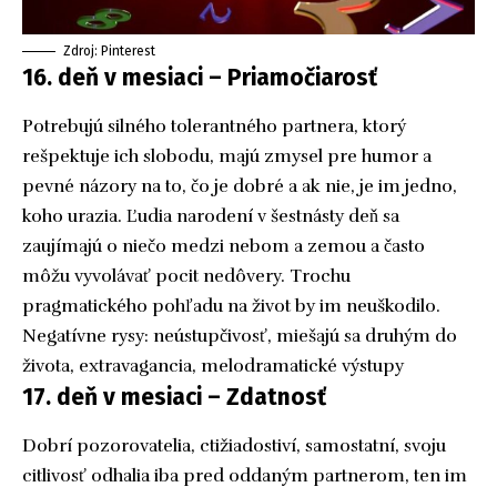
Zdroj: Pinterest
16. deň v mesiaci – Priamočiarosť
Potrebujú silného tolerantného partnera, ktorý
rešpektuje ich slobodu, majú zmysel pre humor a
pevné názory na to, čo je dobré a ak nie, je im jedno,
koho urazia. Ľudia narodení v šestnásty deň sa
zaujímajú o niečo medzi nebom a zemou a často
môžu vyvolávať pocit nedôvery. Trochu
pragmatického pohľadu na život by im neuškodilo.
Negatívne rysy: neústupčivosť, miešajú sa druhým do
života, extravagancia, melodramatické výstupy
17. deň v mesiaci – Zdatnosť
Dobrí pozorovatelia, ctižiadostiví, samostatní, svoju
citlivosť odhalia iba pred oddaným partnerom, ten im