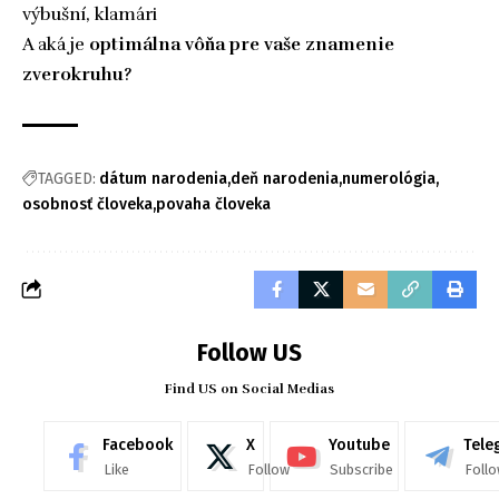
výbušní, klamári
A aká je
optimálna vôňa pre vaše znamenie
zverokruhu
?
TAGGED:
dátum narodenia
deň narodenia
numerológia
osobnosť človeka
povaha človeka
Follow US
Find US on Social Medias
Facebook
X
Youtube
Tele
Like
Follow
Subscribe
Foll