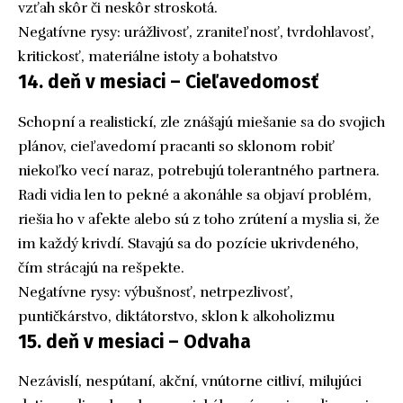
vzťah skôr či neskôr stroskotá.
Negatívne rysy: urážlivosť, zraniteľnosť, tvrdohlavosť,
kritickosť, materiálne istoty a bohatstvo
14. deň v mesiaci – Cieľavedomosť
Schopní a realistickí, zle znášajú miešanie sa do svojich
plánov, cieľavedomí pracanti so sklonom robiť
niekoľko vecí naraz, potrebujú tolerantného partnera.
Radi vidia len to pekné a akonáhle sa objaví problém,
riešia ho v afekte alebo sú z toho zrútení a myslia si, že
im každý krivdí. Stavajú sa do pozície ukrivdeného,
čím strácajú na rešpekte.
Negatívne rysy: výbušnosť, netrpezlivosť,
puntičkárstvo, diktátorstvo, sklon k alkoholizmu
15. deň v mesiaci – Odvaha
Nezávislí, nespútaní, akční, vnútorne citliví, milujúci