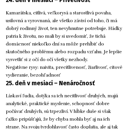
24. deň v mesiaci – Prívetivosť
Kamarátska, citlivá, veľkorysá a starostlivá povaha,
usilovná a vyrovnaná, ale všetko závisí od toho, či má
dobrý rodinný život, ten nevyhnutne potrebuje. Hádky
patria k životu, no mali by si uvedomiť, že tichá
domácnosť niekoľko dní sa môže prehĺbiť do
skutočného problému alebo rozpadu vzťahu. Je lepšie
vysvetliť si z očí do očí všetky nezhody.
Negatívne rysy: naivita, precitlivenosť, žiarlivosť, citové
vydieranie, bezohľadnosť
25. deň v mesiaci – Nenáročnosť
Láskaví ľudia, dotýka sa ich necitlivosť druhých, majú
analytické, praktické myslenie, schopnosť dobre
počúvať druhých, sú trpezliví. V hĺbke duše si však
ťažko pripúšťajú, že by chyba mohla byť aj na ich
strane. Na svoju tvrdohlavosť často doplatia, ale aj tak