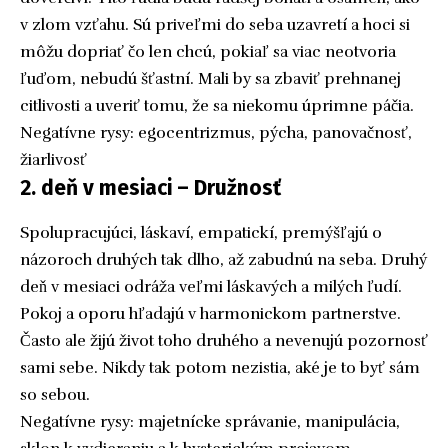
v zlom vzťahu. Sú priveľmi do seba uzavretí a hoci si
môžu dopriať čo len chcú, pokiaľ sa viac neotvoria
ľuďom, nebudú šťastní. Mali by sa zbaviť prehnanej
citlivosti a uveriť tomu, že sa niekomu úprimne páčia.
Negatívne rysy: egocentrizmus, pýcha, panovačnosť,
žiarlivosť
2. deň v mesiaci – Družnosť
Spolupracujúci, láskaví, empatickí, premýšľajú o
názoroch druhých tak dlho, až zabudnú na seba. Druhý
deň v mesiaci odráža veľmi láskavých a milých ľudí.
Pokoj a oporu hľadajú v harmonickom partnerstve.
Často ale žijú život toho druhého a nevenujú pozornosť
sami sebe. Nikdy tak potom nezistia, aké je to byť sám
so sebou.
Negatívne rysy: majetnícke správanie, manipulácia,