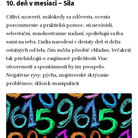
10. deň v mesiaci – Sila
Citliví, uzavretí, málokedy sa zdôveria, ocenia
porozumenie a praktickú pomoc, sú nezávislí,
sebestační, mnohostranne nadaní, spoliehajú sa iba
sami na seba. Ľudia narodení v desiaty deň si držia
ostatných od tela, čím môžu pôsobiť chladno. Veľakrát
tak prichádzajú o zaujímavé príležitosti. Viac
otvorenosti a spontánnosti by im prospelo.
Negatívne rysy: pýcha, majstrovské skrývanie
problémov, sklon k manipulácii