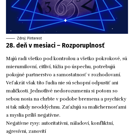
Zdroj: Pinterest
28. deň v mesiaci – Rozporuplnosť
Majú radi všetko pod kontrolou a všetko pokrokové, sú
mierumilovní, citliví, túžia po úspechu, potrebujú
pokojné partnerstvo a samostatnosť v rozhodovaní.
Veľakrát však títo ľudia nie sú schopní odpustiť ani
maličkosti. Jednotlivé nedorozumenia si potom so
sebou nosia na chrbte v podobe bremena a psychicky
si tak nikdy neoddýchnu. Zaťažujú sa malichernosťami
a myslia príliš negatívne.
Negatívne rysy: autoritatívni, náladoví, konfliktní,
agresívni, zanovití