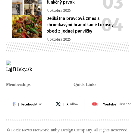
funkčný prvok!
7. októbra 2025
Delikátna bravčová zmes s
chrumkavými hranolkami: Luxusný
obed z jednej panvičky
7. októbra 2025
Memberships
Quick Links
Facebook
X
Youtube
Like
Follow
Subscribe
© Foxiz News Network. Ruby Design Company. All Rights Reserved.