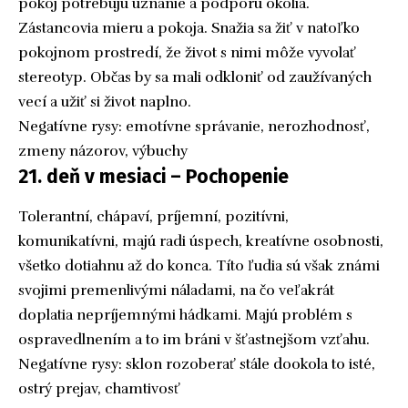
pokoj potrebujú uznanie a podporu okolia.
Zástancovia mieru a pokoja. Snažia sa žiť v natoľko
pokojnom prostredí, že život s nimi môže vyvolať
stereotyp. Občas by sa mali odkloniť od zaužívaných
vecí a užiť si život naplno.
Negatívne rysy: emotívne správanie, nerozhodnosť,
zmeny názorov, výbuchy
21. deň v mesiaci – Pochopenie
Tolerantní, chápaví, príjemní, pozitívni,
komunikatívni, majú radi úspech, kreatívne osobnosti,
všetko dotiahnu až do konca. Títo ľudia sú však známi
svojimi premenlivými náladami, na čo veľakrát
doplatia nepríjemnými hádkami. Majú problém s
ospravedlnením a to im bráni v šťastnejšom vzťahu.
Negatívne rysy: sklon rozoberať stále dookola to isté,
ostrý prejav, chamtivosť