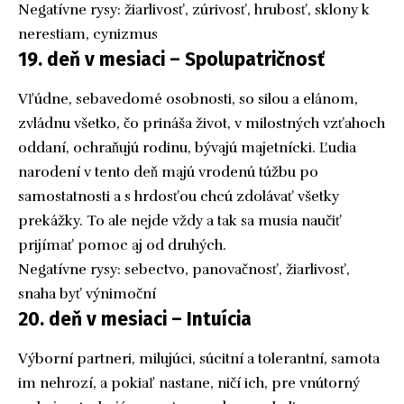
Negatívne rysy: žiarlivosť, zúrivosť, hrubosť, sklony k
nerestiam, cynizmus
19. deň v mesiaci – Spolupatričnosť
Vľúdne, sebavedomé osobnosti, so silou a elánom,
zvládnu všetko, čo prináša život, v milostných vzťahoch
oddaní, ochraňujú rodinu, bývajú majetnícki. Ľudia
narodení v tento deň majú vrodenú túžbu po
samostatnosti a s hrdosťou chcú zdolávať všetky
prekážky. To ale nejde vždy a tak sa musia naučiť
prijímať pomoc aj od druhých.
Negatívne rysy: sebectvo, panovačnosť, žiarlivosť,
snaha byť výnimoční
20. deň v mesiaci – Intuícia
Výborní partneri, milujúci, súcitní a tolerantní, samota
im nehrozí, a pokiaľ nastane, ničí ich, pre vnútorný