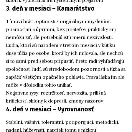
sklon k vydieraniu a k hysterickým prejavom
3. deň v mesiaci – Kamarátstvo
Tímoví hráči, optimisti s originálnym myslením,
priamočiari a úprimní, bez priateľov prakticky ani
nemôžu žiť, ale potrebujú istú mieru nezávislosti.
Ľudia, ktorí sú narodení v treťom mesiaci v kútiku
duše túžia po osobe, ktorá by ich milovala, ale nechcú
si to sami pred sebou pripustiť. Preto radi vyhľadávajú
spoločnosť ľudí, sú stredobodom pozornosti a túžia sa
zapáčiť všetkým opačného pohlavia. Pravá láska im ale
môže v dôsledku tohto unikať.
Negatívne rysy: roztržitosť, nervozita, prílišná
kritickosť, sklony k depresii, zmeny názorov
4. deň v mesiaci – Vyrovnanosť
Stabilní, vášniví, tolerantní, podporujúci, metodickí,
nadaní, húževnatí, napriek tomu s nízkou