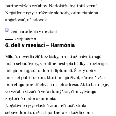
partnerských vzťahov. Nedokážu byť totiž verní.
Negatívne rysy: stráženie slobody, odmietanie sa
angažovať, náladovosť
Zdroj: Pinterest
6. deň v mesiaci – Harmónia
Milujú, nevedia žiť bez lásky, prostí až naivní, majú
málo sebadôvery, v rodine nestrpia hádky a rozbroje,
milujú pokoj, sú to dobrí diplomati. Šiesty deň v
mesiaci patrí ľuďom, ktorí milujú život, zároveň však
potrebujú pocítiť chválu na ich adresu. Ak to tak nie je,
vo vzťahu si začnú veľa domýšľať, čím vytvárajú
zbytočné nedorozumenia.
Negatívne rysy: vlastná zraniteľnosť, strata
sebavedomia, držia si partnera za každú cenu